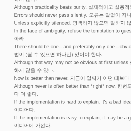
Although practicality beats purity. 실제적이
Errors should never pass silently. 오류는 말없
Unless explicitly silenced. 명백하지 않으면 말하지
In the face of ambiguity, refuse the temptat
아라.
There should be one-- and preferably only one -
법이 (될 수 있으면 하나만) 있어야 한다.
Although that way may not be obvious at first 
하지 않을 수 있다.
Now is better than never. 지금이 일찌기 어떤 때보다
Although never is often better than *righ
다 더 좋다.
If the implementation is hard to explain, it'
이디어다.
If the implementation is easy to explain, it m
이디어에 가깝다.