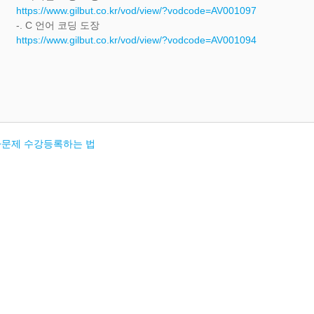
https://www.gilbut.co.kr/vod/view/?vodcode=AV001097
-. C 언어 코딩 도장
https://www.gilbut.co.kr/vod/view/?vodcode=AV001094
문제 수강등록하는 법