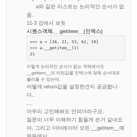
a와 같은 리스트는 논리적인 순서가 없
음.
11-3 강에서 보듯
시퀀스객체.__getitem__(인덱스)
>>> a = [38, 21, 53, 62, 19]

>>> a.__getitem__(1)

21
이렇게 논리적인 순서가 없는 객체에서도
__getitem__의 리턴값을 인덱스에 맞춰 순서대로
불러올 수 있는데,
어떻게 return값을 설정한건지 궁금합니
다..
....
아무리 고민해봐도 안되더라구요.
질문이 너무 이해하기 힘들게 쓴거 같네요
아, 그리고 이터레이터 모든 __getitem__예
제들에서