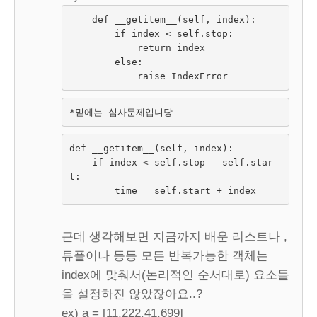
    def __getitem__(self, index):

        if index < self.stop:

            return index

        else:

            raise IndexError
*밑에는 심사문제입니당
def __getitem__(self, index):
    if index < self.stop - self.star
t:
        time = self.start + index
근데 생각해보면 지금까지 배운 리스트나 ,
튜플이나 등등 모든 반복가능한 객체는
index에 맞춰서(논리적인 순서대로) 요소들
을 설정하진 않았잖아요..?
ex) a = [11,222,41,699]