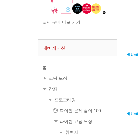
도서 구매 바로 가기
내비게이션
◀︎
Un
홈
코딩 도장
강좌
프로그래밍
파이썬 문제 풀이 100
◀︎
Un
파이썬 코딩 도장
참여자