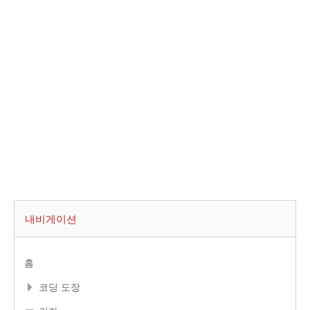
내비게이션
홈
코딩 도장