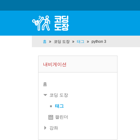
홈
코딩 도장
태그
python 3
내비게이션
홈
코딩 도장
태그
캘린더
강좌