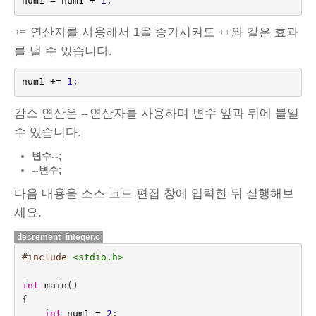
num1
=
num1
+
1
;
연산자를 사용해서 1을 증가시켜도
와 같은 효과
+=
++
를 낼 수 있습니다.
num1
+=
1
;
감소 연산은
연산자를 사용하며 변수 앞과 뒤에 붙일
--
수 있습니다.
변수--;
--변수;
다음 내용을 소스 코드 편집 창에 입력한 뒤 실행해보
세요.
decrement_integer.c
#include
<stdio.h>
int
main
()
{
int
num1
=
2
;