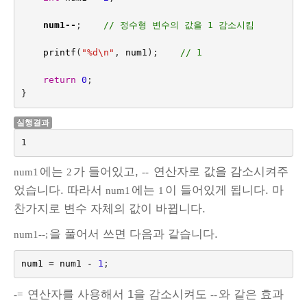
num1
--
;    
// 정수형 변수의 값을 1 감소시킴
printf
(
"%d
\n
"
,
num1
);    
// 1
return
0
;
}
실행결과
1
에는
가 들어있고,
연산자로 값을 감소시켜주
num1
2
--
었습니다. 따라서
에는
이 들어있게 됩니다. 마
num1
1
찬가지로 변수 자체의 값이 바뀝니다.
을 풀어서 쓰면 다음과 같습니다.
num1--;
num1
=
num1
-
1
;
연산자를 사용해서 1을 감소시켜도
와 같은 효과
-=
--