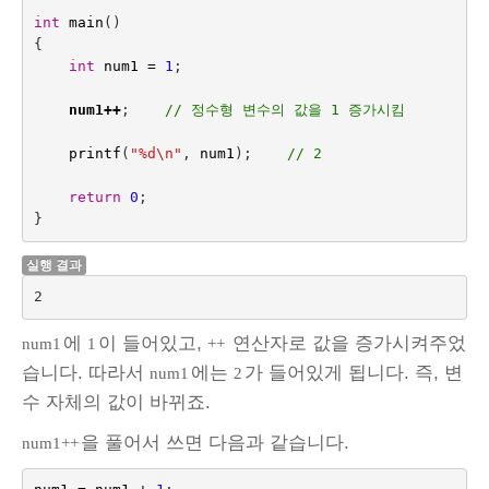
int
main
()
{
int
num1
=
1
;
num1
++
;    
// 정수형 변수의 값을 1 증가시킴
printf
(
"%d
\n
"
,
num1
);    
// 2
return
0
;
}
실행 결과
2
에
이 들어있고,
연산자로 값을 증가시켜주었
num1
1
++
습니다. 따라서
에는
가 들어있게 됩니다. 즉, 변
num1
2
수 자체의 값이 바뀌죠.
을 풀어서 쓰면 다음과 같습니다.
num1++