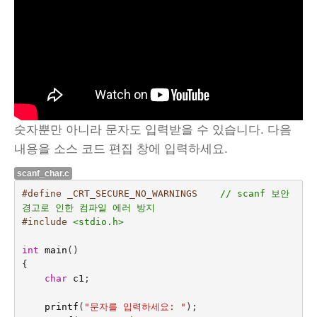
숫자뿐만 아니라 문자도 입력받을 수 있습니다. 다음
내용을 소스 코드 편집 창에 입력하세요.
scanf_char.c
#define _CRT_SECURE_NO_WARNINGS    
// scanf 보안 
경고로 인한 컴파일 에러 방지
#include
<stdio.h>
int
main
()
{
char
c1
;
printf
(
"문자를 입력하세요: "
);