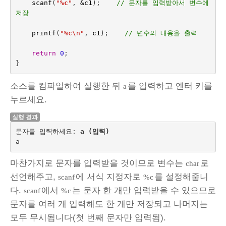
scanf
(
"
%c
"
,
&
c1
);    
// 문자를 입력받아서 변수에 
저장
printf
(
"%c
\n
"
,
c1
);    
// 변수의 내용을 출력
return
0
;
}
소스를 컴파일하여 실행한 뒤
를 입력하고 엔터 키를
a
누르세요.
실행 결과
문자를 입력하세요: 
a (입력)
마찬가지로 문자를 입력받을 것이므로 변수는
로
char
선언해주고,
에 서식 지정자로
를 설정해줍니
scanf
%c
다.
에서
는 문자 한 개만 입력받을 수 있으므로
scanf
%c
문자를 여러 개 입력해도 한 개만 저장되고 나머지는
모두 무시됩니다(첫 번째 문자만 입력됨).