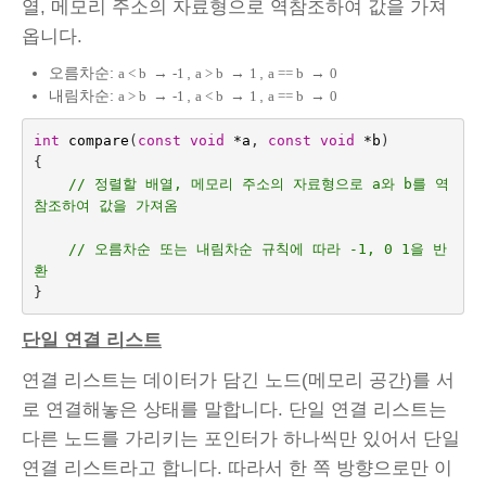
열, 메모리 주소의 자료형으로 역참조하여 값을 가져
옵니다.
오름차순:
→
,
→
,
→
a < b
-1
a > b
1
a == b
0
내림차순:
→
,
→
,
→
a > b
-1
a < b
1
a == b
0
int
compare
(
const
void
*
a
,
const
void
*
b
)
{
// 정렬할 배열, 메모리 주소의 자료형으로 a와 b를 역
참조하여 값을 가져옴
// 오름차순 또는 내림차순 규칙에 따라 -1, 0 1을 반
환
}
단일 연결 리스트
연결 리스트는 데이터가 담긴 노드(메모리 공간)를 서
로 연결해놓은 상태를 말합니다. 단일 연결 리스트는
다른 노드를 가리키는 포인터가 하나씩만 있어서 단일
연결 리스트라고 합니다. 따라서 한 쪽 방향으로만 이