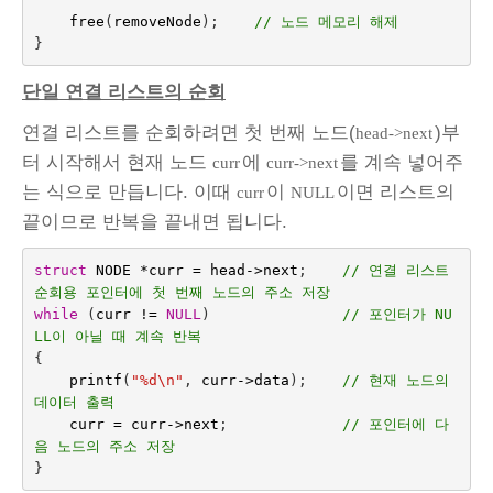
free
(
removeNode
);    
// 노드 메모리 해제
}
단일 연결 리스트의 순회
연결 리스트를 순회하려면 첫 번째 노드(
)부
head->next
터 시작해서 현재 노드
에
를 계속 넣어주
curr
curr->next
는 식으로 만듭니다. 이때
이
이면 리스트의
curr
NULL
끝이므로 반복을 끝내면 됩니다.
struct
NODE
*
curr
=
head
->
next
;    
// 연결 리스트 
순회용 포인터에 첫 번째 노드의 주소 저장
while
(
curr
!=
NULL
)
// 포인터가 NU
LL이 아닐 때 계속 반복
{
printf
(
"%d
\n
"
,
curr
->
data
);
// 현재 노드의 
데이터 출력
curr
=
curr
->
next
;
// 포인터에 다
음 노드의 주소 저장
}