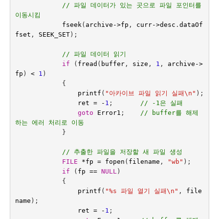
// 파일 데이터가 있는 곳으로 파일 포인터를 
이동시킴
fseek
(
archive
->
fp
,
curr
->
desc
.
dataOf
fset
,
SEEK_SET
);
// 파일 데이터 읽기
if
(
fread
(
buffer
,
size
,
1
,
archive
->
fp
)
<
1
)
{
printf
(
"아카이브 파일 읽기 실패
\n
"
);
ret
=
-
1
;
// -1은 실패
goto
Error1
;
// buffer를 해제
하는 에러 처리로 이동
}
// 추출한 파일을 저장할 새 파일 생성
FILE
*
fp
=
fopen
(
filename
,
"wb"
);
if
(
fp
==
NULL
)
{
printf
(
"%s 파일 열기 실패
\n
"
,
file
name
);
ret
=
-
1
;