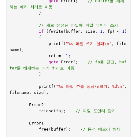
goto
Error1
;
// buffer를 해제
하는 에러 처리로 이동
}
// 새로 생성된 파일에 파일 데이터 쓰기
if
(
fwrite
(
buffer
,
size
,
1
,
fp
)
<
1
)
{
printf
(
"%s 파일 쓰기 실패
\n
"
,
file
name
);
ret
=
-
1
;
goto
Error2
;
// fp를 닫고, buf
fer를 해제하는 에러 처리로 이동
}
printf
(
"%s 파일 추출 성공
\n
크기: %d
\n
"
,
filename
,
size
);
Error2
:
fclose
(
fp
);
// 파일 포인터 닫기
Error1
:
free
(
buffer
);
// 동적 메모리 해제