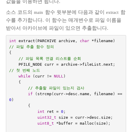
값들을 이용하면 됩니다.
소스 코드의
함수 윗부분에 다음과 같이
함
main
extract
수를 추가합니다. 이 함수는 매개변수로 파일 이름을
받아서 아카이브에 파일이 있으면 추출합니다.
int
extract
(
PARCHIVE
archive
,
char
*
filename
)
// 파일 추출 함수 정의
{
// 파일 목록 연결 리스트를 순회
PFILE_NODE
curr
=
archive
->
fileList
.
next
;
// 첫 번째 노드
while
(
curr
!=
NULL
)
{
// 추출할 파일이 있는지 검사
if
(
strcmp
(
curr
->
desc
.
name
,
filename
)
==
0
)
{
int
ret
=
0
;
uint32_t
size
=
curr
->
desc
.
size
;
uint8_t
*
buffer
=
malloc
(
size
);