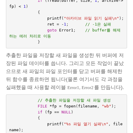
if
(
fread
(
buffer
,
size
,
1
,
archive
->
fp
)
<
1
)
{
printf
(
"아카이브 파일 읽기 실패
\n
"
);
ret
=
-
1
;
// -1은 실패
goto
Error1
;
// buffer를 해제
하는 에러 처리로 이동
}
추출한 파일을 저장할 새 파일을 생성한 뒤 버퍼에 저
장된 파일 데이터를 씁니다. 그리고 모든 작업이 끝났
으므로 새 파일의 파일 포인터를 닫고 버퍼를 해제한
뒤 함수를 종료하면 됩니다(물론 여기서도 각 과정을
실패했을 때 사용할 레이블
를 만듭니다).
Error1, Error2
// 추출한 파일을 저장할 새 파일 생성
FILE
*
fp
=
fopen
(
filename
,
"wb"
);
if
(
fp
==
NULL
)
{
printf
(
"%s 파일 열기 실패
\n
"
,
file
name
);