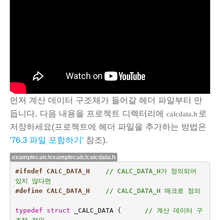
먼저 계산 데이터 구조체가 들어갈 헤더 파일부터 만
듭니다. 다음 내용을 프로젝트 디렉터리에
로
calcdata.h
저장하세요(프로젝트에 헤더 파일을 추가하는 방법은
'76.3 파일 포함하기'
참조).
examplecalc/examplecalc/calcdata.h
#ifndef CALC_DATA_H    
// CALC_DATA_H가 정의되어 
있지 않다면
#define CALC_DATA_H
// CALC_DATA_H 매크로 정의
typedef
struct
_CALC_DATA
{
// 계산 데이터 구