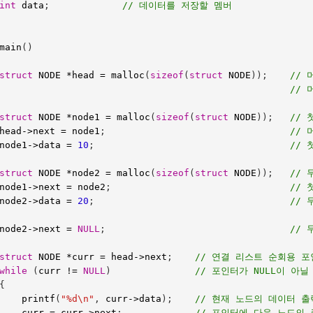
int
data
;
// 데이터를 저장할 멤버
main
()
struct
NODE
*
head
=
malloc
(
sizeof
(
struct
NODE
));    
// 
//
struct
NODE
*
node1
=
malloc
(
sizeof
(
struct
NODE
));
// 
head
->
next
=
node1
;
// 
node1
->
data
=
10
;
// 
struct
NODE
*
node2
=
malloc
(
sizeof
(
struct
NODE
));
// 
node1
->
next
=
node2
;
// 
node2
->
data
=
20
;
// 
node2
->
next
=
NULL
;
// 
struct
NODE
*
curr
=
head
->
next
;
// 연결 리스트 순회용 
while
(
curr
!=
NULL
)
// 포인터가 NULL이 아닐
{
printf
(
"%d
\n
"
,
curr
->
data
);
// 현재 노드의 데이터 출
curr
=
curr
->
next
;
// 포인터에 다음 노드의 