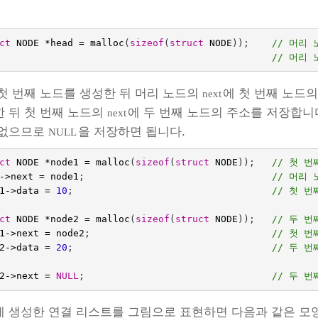
ct
NODE
*
head
=
malloc
(
sizeof
(
struct
NODE
));
// 머리 
                   
첫 번째 노드를 생성한 뒤 머리 노드의
에 첫 번째 노드의
next
 뒤 첫 번째 노드의
에 두 번째 노드의 주소를 저장합니
next
 없으므로
을 저장하면 됩니다.
NULL
ct
NODE
*
node1
=
malloc
(
sizeof
(
struct
NODE
));
// 첫 번
->
next
=
node1
;
// 머리
1
->
data
=
10
;
// 첫 번
ct
NODE
*
node2
=
malloc
(
sizeof
(
struct
NODE
));
// 두 번
1
->
next
=
node2
;
// 첫 
2
->
data
=
20
;
// 두 번
2
->
next
=
NULL
;
// 두 번
 생성한 연결 리스트를 그림으로 표현하면 다음과 같은 모