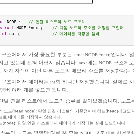
ct
NODE
{   
// 연결 리스트의 노드 구조체
struct
NODE
*
next
;    
// 다음 노드의 주소를 저장할 포인터
int
data
;
// 데이터를 저장할 멤버
구조체에서 가장 중요한 부분은
입니다. 
struct NODE *next;
지고 있는데 전혀 어렵지 않습니다.
에는
구조체로 
next
NODE
즉, 자기 자신이 아닌 다른 노드의 메모리 주소를 저장한다는
구조체에서 데이터는
형 하나만 저장했습니다. 실제로 
int
 멤버 여러 개를 넣으면 됩니다.
단일 연결 리스트에서 노드의 종류를 알아보겠습니다. 노드는
리 노드(head node): 단일 연결 리스트의 기준점이며 헤드(head)라고
므로 데이터를 저장하지 않습니다.
드(node): 단일 연결 리스트에서 데이터가 저장되는 실제 노드입니다.
 종류의 노드는 역할만 다를 뿐 모두
구조체를 사용합
NODE