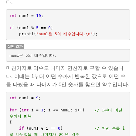
다.
int
num1
=
10
;
if
(
num1
%
5
==
0
)
printf
(
"num1은 5의 배수입니다.
\n
"
);
실행 결과
마찬가지로 약수도 나머지 연산자로 구할 수 있습니
다. 이때는 1부터 어떤 수까지 반복한 값으로 어떤 수
를 나눴을 때 나머지가 0인 숫자를 찾으면 약수입니다.
int
num1
=
9
;
for
(
int
i
=
1
;
i
<=
num1
;
i
++
)    
// 1부터 어떤 
수까지 반복
{
if
(
num1
%
i
==
0
)
// 어떤 수를 i
로 나누었을 때 나머지가 0이면 약수