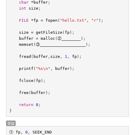
char
*
buffer
;
int
size
;
FILE
*
fp
=
fopen
(
"hello.txt"
,
"r"
);
size
=
getFileSize
(
fp
);
buffer
=
malloc
(
②
________
);
memset
(
③
___________________
);
fread
(
buffer
,
size
, 
1
,
fp
);
printf
(
"%s
\n
"
,
buffer
);
fclose
(
fp
);
free
(
buffer
);
return
0
;
}
정답
①
fp
,
0
,
SEEK_END