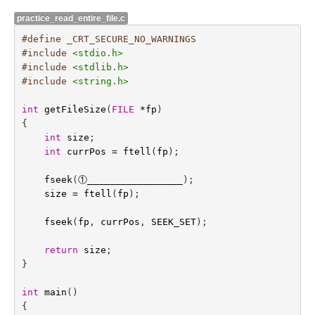
practice_read_entire_file.c
#define _CRT_SECURE_NO_WARNINGS
#include
<stdio.h>
#include
<stdlib.h>
#include
<string.h>
int
getFileSize
(
FILE
*
fp
)
{
int
size
;
int
currPos
=
ftell
(
fp
);
fseek
(
①
_________________
);
size
=
ftell
(
fp
);
fseek
(
fp
,
currPos
,
SEEK_SET
);
return
size
;
}
int
main
()
{