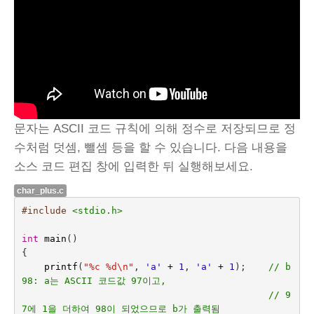
문자는 ASCII 코드 규칙에 의해 정수로 저장되므로 정
수처럼 덧셈, 뺄셈 등을 할 수 있습니다. 다음 내용을
소스 코드 편집 창에 입력한 뒤 실행해보세요.
char_plus.c
#include
<stdio.h>
int
main
()
{
printf
(
"%c %d
\n
"
,
'a'
+
1
,
'a'
+
1
);    
// b 
98: a는 ASCII 코드값 97이고, 
// 9
7에 1을 더하여 98이 되었으므로 b가 출력됨