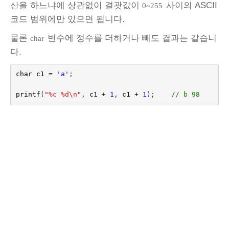
산을 하느냐에 상관없이 결괏값이
사이의 ASCII
0~255
코드 범위에만 있으면 됩니다.
물론
변수에 정수를 더하거나 빼도 결과는 같습니
char
다.
char
c1
=
'a'
;
printf
(
"%c %d
\n
"
,
c1
+
1
,
c1
+
1
);    
// b 98