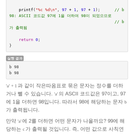
printf
(
"%c %d
\n
"
,
97
+
1
,
97
+
1
);
// b 
98: ASCII 코드값 97에 1을 더하여 98이 되었으므로 
// b
가 출력됨
return
0
;
}
실행 결과
b 98

과 같이 작은따옴표로 묶은 문자는 정수를 더하
'a' + 1
거나 뺄 수 있습니다.
의 ASCII 코드값은 97이고, 97
'a'
에 1을 더하면 98입니다. 따라서 98에 해당하는 문자
b
가 출력됩니다.
만약
에 2를 더하면 어떤 문자가 나올까요? 99에 해
'a'
당하는
가 출력될 것입니다. 즉, 어떤 값으로 사칙연
c