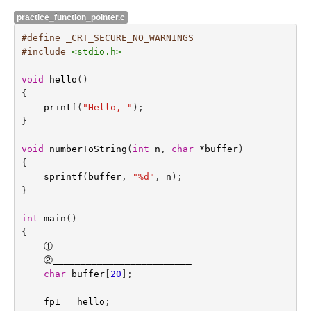
practice_function_pointer.c
#define _CRT_SECURE_NO_WARNINGS
#include
<stdio.h>
void
hello
()
{
printf
(
"Hello, "
);
}
void
numberToString
(
int
n
,
char
*
buffer
)
{
sprintf
(
buffer
,
"%d"
,
n
);
}
int
main
()
{
①
_________________________
②
_________________________
char
buffer
[
20
];
fp1
=
hello
;