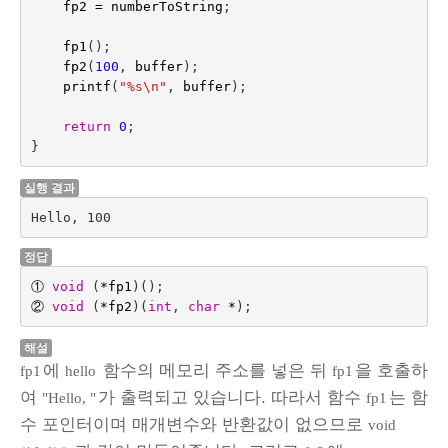
fp2
=
numberToString
;
fp1
();
fp2
(
100
,
buffer
);
printf
(
"%s
\n
"
,
buffer
);
return
0
;
}
실행 결과
Hello, 100
정답
①
void
(
*
fp1
)();
②
void
(
*
fp2
)(
int
,
char
*
);
해설
에
함수의 메모리 주소를 넣은 뒤
을 호출하
fp1
hello
fp1
여
가 출력되고 있습니다. 따라서 함수
는 함
"Hello, "
fp1
수 포인터이며 매개변수와 반환값이 없으므로
void