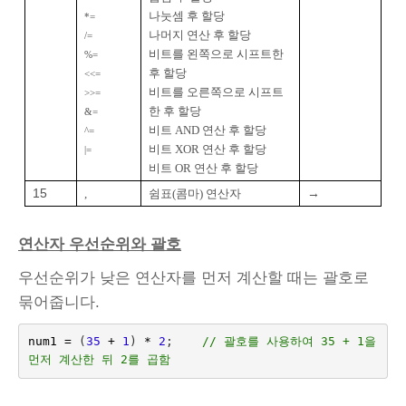
나눗셈 후 할당
*=
나머지 연산 후 할당
/=
비트를 왼쪽으로 시프트한
%=
후 할당
<<=
비트를 오른쪽으로 시프트
>>=
한 후 할당
&=
비트 AND 연산 후 할당
^=
비트 XOR 연산 후 할당
|=
비트 OR 연산 후 할당
15
→
,
쉼표(콤마) 연산자
연산자 우선순위와 괄호
우선순위가 낮은 연산자를 먼저 계산할 때는 괄호로
묶어줍니다.
num1
=
(
35
+
1
)
*
2
;
// 괄호를 사용하여 35 + 1을 
먼저 계산한 뒤 2를 곱함