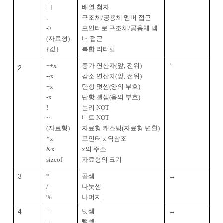
[ ]
배열 첨자
.
구조체/공용체 멤버 접근
->
포인터로 구조체/공용체 멤
(자료형)
버 접근
{값}
복합 리터럴
←
++x
증가 연산자(앞, 전위)
2
--x
감소 연산자(앞, 전위)
+x
단항 덧셈(양의 부호)
-x
단항 뺄셈(음의 부호)
!
논리 NOT
~
비트 NOT
(자료형)
자료형 캐스팅(자료형 변환)
*x
포인터 x 역참조
&x
x의 주소
sizeof
자료형의 크기
3
→
*
곱셈
/
나눗셈
%
나머지
4
→
+
덧셈
-
뺄셈