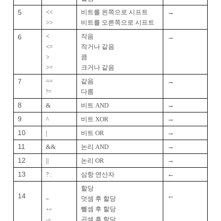
5
→
<<
비트를 왼쪽으로 시프트
>>
비트를 오른쪽으로 시프트
6
<
작음
→
<=
작거나 같음
>
큼
>=
크거나 같음
7
→
==
같음
!=
다름
8
→
&
비트 AND
9
→
^
비트 XOR
10
→
|
비트 OR
11
→
&&
논리 AND
12
→
||
논리 OR
13
←
? :
삼항 연산자
할당
14
←
덧셈 후 할당
=
뺄셈 후 할당
+=
곱셈 후 할당
-=