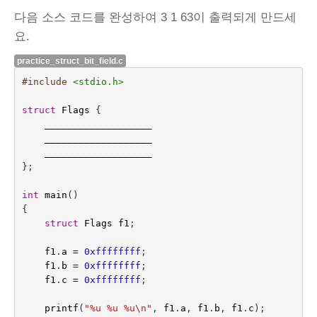
다음 소스 코드를 완성하여 3 1 63이 출력되게 만드세
요.
practice_struct_bit_field.c
#include
<stdio.h>
struct
Flags
{
___________________
___________________
___________________
};
int
main
()
{
struct
Flags
f1
;
f1
.
a
=
0xffffffff
;
f1
.
b
=
0xffffffff
;
f1
.
c
=
0xffffffff
;
printf
(
"%u %u %u
\n
"
,
f1
.
a
,
f1
.
b
,
f1
.
c
);