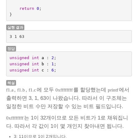
return
0
;
}
실행 결과
3 1 63
정답
unsigned
int
a
:
2
;
unsigned
int
b
:
1
;
unsigned
int
c
:
6
;
해설
,
,
에 모두
를 할당했는데
에서
f1.a
f1.b
f1.c
0xffffffff
printf
출력하면 3, 1, 63이 나왔습니다. 따라서 이 구조체는
일정한 비트 수만 저장할 수 있는 비트 필드입니다.
는 1이 32개이므로 모든 비트가 1로 채워집니
0xffffffff
다. 따라서 각 값이 1이 몇 개인지 찾아내면 됩니다.
3: 11이므로 1이 2개입니다.