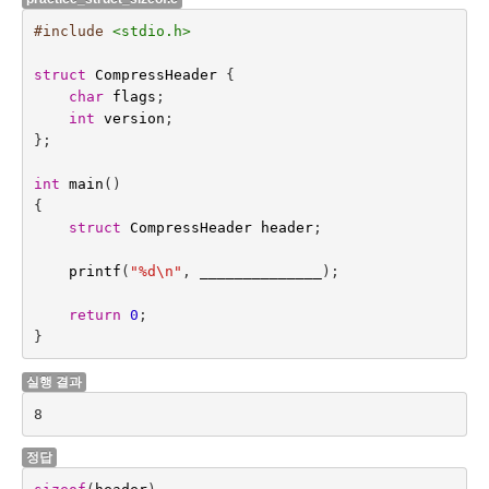
#include
<stdio.h>
struct
CompressHeader
{
char
flags
;
int
version
;
};
int
main
()
{
struct
CompressHeader
header
;
printf
(
"%d
\n
"
, 
______________
);
return
0
;
}
실행 결과
8
정답