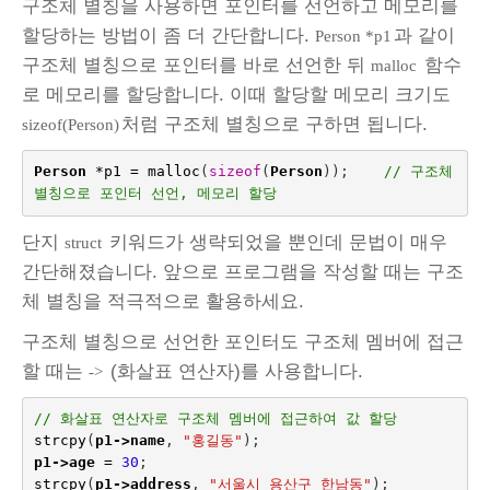
구조체 별칭을 사용하면 포인터를 선언하고 메모리를
할당하는 방법이 좀 더 간단합니다.
과 같이
Person *p1
구조체 별칭으로 포인터를 바로 선언한 뒤
함수
malloc
로 메모리를 할당합니다. 이때 할당할 메모리 크기도
처럼 구조체 별칭으로 구하면 됩니다.
sizeof(Person)
Person
*
p1
=
malloc
(
sizeof
(
Person
));
// 구조체 
별칭으로 포인터 선언, 메모리 할당
단지
키워드가 생략되었을 뿐인데 문법이 매우
struct
간단해졌습니다. 앞으로 프로그램을 작성할 때는 구조
체 별칭을 적극적으로 활용하세요.
구조체 별칭으로 선언한 포인터도 구조체 멤버에 접근
할 때는
(화살표 연산자)를 사용합니다.
->
// 화살표 연산자로 구조체 멤버에 접근하여 값 할당
strcpy
(
p1
->
name
,
"홍길동"
);
p1
->
age
=
30
;
strcpy
(
p1
->
address
,
"서울시 용산구 한남동"
);