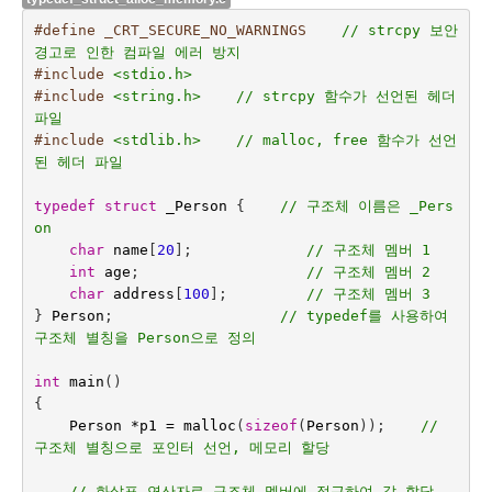
#define _CRT_SECURE_NO_WARNINGS    
// strcpy 보안 
경고로 인한 컴파일 에러 방지
#include
<stdio.h>
#include
<string.h>    // strcpy 함수가 선언된 헤더 
파일
#include
<stdlib.h>    // malloc, free 함수가 선언
된 헤더 파일
typedef
struct
_Person
{    
// 구조체 이름은 _Pers
on
char
name
[
20
];
// 구조체 멤버 1
int
age
;
// 구조체 멤버 2
char
address
[
100
];         
// 구조체 멤버 3
}
Person
;
// typedef를 사용하여 
구조체 별칭을 Person으로 정의
int
main
()
{
Person
*
p1
=
malloc
(
sizeof
(
Person
));    
// 
구조체 별칭으로 포인터 선언, 메모리 할당
// 화살표 연산자로 구조체 멤버에 접근하여 값 할당