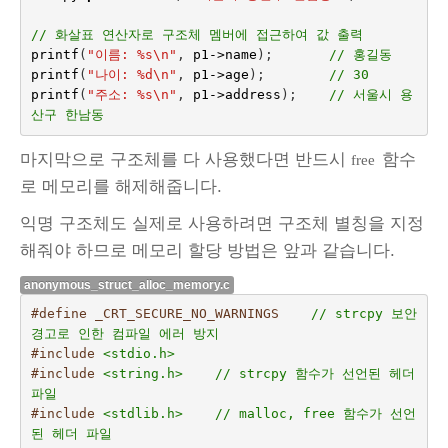
// 화살표 연산자로 구조체 멤버에 접근하여 값 출력
printf
(
"이름: %s
\n
"
,
p1
->
name
);
// 홍길동
printf
(
"나이: %d
\n
"
,
p1
->
age
);
// 30
printf
(
"주소: %s
\n
"
,
p1
->
address
);    
// 서울시 용
산구 한남동
마지막으로 구조체를 다 사용했다면 반드시
함수
free
로 메모리를 해제해줍니다.
익명 구조체도 실제로 사용하려면 구조체 별칭을 지정
해줘야 하므로 메모리 할당 방법은 앞과 같습니다.
anonymous_struct_alloc_memory.c
#define _CRT_SECURE_NO_WARNINGS    
// strcpy 보안 
경고로 인한 컴파일 에러 방지
#include
<stdio.h>
#include
<string.h>    // strcpy 함수가 선언된 헤더 
파일
#include
<stdlib.h>    // malloc, free 함수가 선언
된 헤더 파일