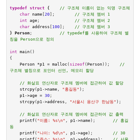
typedef
struct
{    
// 구조체 이름이 없는 익명 구조체
char
name
[
20
];
// 구조체 멤버 1
int
age
;
// 구조체 멤버 2
char
address
[
100
];    
// 구조체 멤버 3
}
Person
;
// typedef를 사용하여 구조체 별
칭을 Person으로 정의
int
main
()
{
Person
*
p1
=
malloc
(
sizeof
(
Person
));    
// 
구조체 별칭으로 포인터 선언, 메모리 할당
// 화살표 연산자로 구조체 멤버에 접근하여 값 할당
strcpy
(
p1
->
name
,
"홍길동"
);
p1
->
age
=
30
;
strcpy
(
p1
->
address
,
"서울시 용산구 한남동"
);
// 화살표 연산자로 구조체 멤버에 접근하여 값 출력
printf
(
"이름: %s
\n
"
,
p1
->
name
);
// 홍길
동
printf
(
"나이: %d
\n
"
,
p1
->
age
);
// 30
printf
(
"주소: %s
\n
"
,
p1
->
address
);    
// 서울