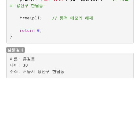
시 용산구 한남동
free
(
p1
);    
// 동적 메모리 해제
return
0
;
}
실행 결과
이름: 홍길동

나이: 30
