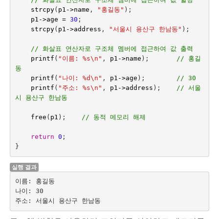
strcpy
(
p1
->
name
,
"홍길동"
);
p1
->
age
=
30
;
strcpy
(
p1
->
address
,
"서울시 용산구 한남동"
);
// 화살표 연산자로 구조체 멤버에 접근하여 값 출력
printf
(
"이름: %s
\n
"
,
p1
->
name
);
// 홍길
동
printf
(
"나이: %d
\n
"
,
p1
->
age
);
// 30
printf
(
"주소: %s
\n
"
,
p1
->
address
);    
// 서울
시 용산구 한남동
free
(
p1
);    
// 동적 메모리 해제
return
0
;
}
실행 결과
이름: 홍길동

나이: 30
