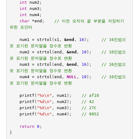
int
num2
;
int
num3
;
int
num4
;
char
*
end
;    
// 이전 숫자의 끝 부분을 저장하기 
위한 포인터
num1
=
strtol
(
s1
,
&
end
,
16
);     
// 16진법으
로 표기된 문자열을 정수로 변환
num2
=
strtol
(
end
,
&
end
,
10
);    
// 10진법으
로 표기된 문자열을 정수로 변환
num3
=
strtol
(
end
,
&
end
,
16
);    
// 16진법으
로 표기된 문자열을 정수로 변환
num4
=
strtol
(
end
,
NULL
,
10
);    
// 10진법으
로 표기된 문자열을 정수로 변환
printf
(
"%x
\n
"
,
num1
);    
// af10
printf
(
"%d
\n
"
,
num2
);    
// 42
printf
(
"%X
\n
"
,
num3
);    
// 27C
printf
(
"%d
\n
"
,
num4
);    
// 9952
return
0
;
}