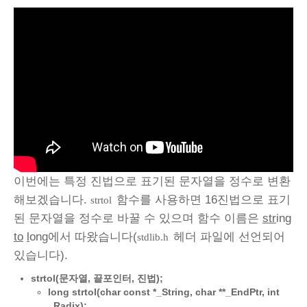
이번에는 특정 진법으로 표기된 문자열을 정수로 변환
해보겠습니다.
함수를 사용하면 16진법으로 표기
strtol
된 문자열을 정수로 바꿀 수 있으며 함수 이름은
str
ing
to
l
ong에서 따왔습니다(
헤더 파일에 선언되어
stdlib.h
있습니다).
strtol(문자열, 끝포인터, 진법);
long strtol(char const *_String, char **_EndPtr, int
_Radix);