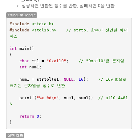
성공하면 변환된 정수를 반환, 실패하면 0을 반환
string_to_long.c
#include
<stdio.h>
#include
<stdlib.h>    // strtol 함수가 선언된 헤더 
파일
int
main
()
{
char
*
s1
=
"0xaf10"
;    
// "0xaf10"은 문자열
int
num1
;
num1
=
strtol
(
s1
,
NULL
,
16
)
;    
// 16진법으로 
표기된 문자열을 정수로 변환
printf
(
"%x %d
\n
"
,
num1, num1
);
// af10 4481
6
return
0
;
}
실행 결과