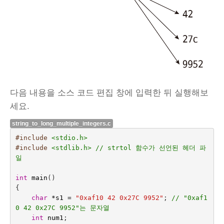
다음 내용을 소스 코드 편집 창에 입력한 뒤 실행해보
세요.
string_to_long_multiple_integers.c
#include
<stdio.h>
#include
<stdlib.h> // strtol 함수가 선언된 헤더 파
일
int
main
()
{
char
*
s1
=
"0xaf10 42 0x27C 9952"
;
// "0xaf1
0 42 0x27C 9952"는 문자열
int
num1
;