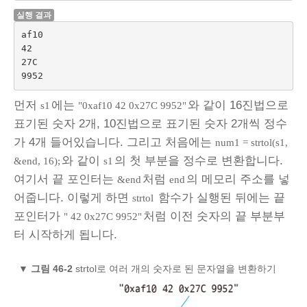
실행 결과
af10

42

27C

먼저
에는
와 같이 16진법으로
s1
"0xaf10 42 0x27C 9952"
표기된 숫자 2개, 10진법으로 표기된 숫자 2개씩 정수
가 4개 들어있습니다. 그리고 처음에는
num1 = strtol(s1,
와 같이
의 첫 부분을 정수로 변환합니다.
&end, 16);
s1
여기서 끝 포인터는
처럼
의 메모리 주소를 넣
&end
end
어줍니다. 이렇게 하면
함수가 실행된 뒤에는 끝
strtol
포인터가
처럼 이전 숫자의 끝 부분부
" 42 0x27C 9952"
터 시작하게 됩니다.
▼
그림 46‑2
strtol로 여러 개의 숫자로 된 문자열을 변환하기