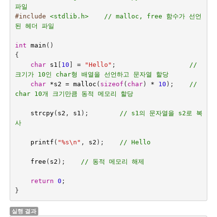
파일
#include
<stdlib.h>    // malloc, free 함수가 선언
된 헤더 파일
int
main
()
{
char
s1
[
10
]
=
"Hello"
;
// 
크기가 10인 char형 배열을 선언하고 문자열 할당
char
*
s2
=
malloc
(
sizeof
(
char
)
*
10
);
// 
char 10개 크기만큼 동적 메모리 할당
strcpy
(
s2
,
s1
);
// s1의 문자열을 s2로 복
사
printf
(
"%s
\n
"
,
s2
);
// Hello
free
(
s2
);
// 동적 메모리 해제
return
0
;
}
실행 결과