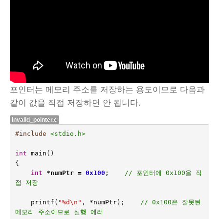
포인터는 메모리 주소를 저장하는 용도이므로 다음과
같이 값을 직접 저장하면 안 됩니다.
invalid_pointer.c
#include
<stdio.h>
int
main
()
{
int
*
numPtr
=
0x100
;    
// 포인터에 0x100을 직
접 저장
printf
(
"%d
\n
"
,
*
numPtr
);    
// 0x100은 잘못된 
메모리 주소이므로 실행 에러