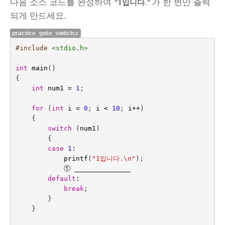
다음 소스 코드를 완성하여
가 한 번만 출력
"1입니다."
되게 만드세요.
practice_goto_switch.c
#include
<stdio.h>
int
main
()
{
int
num1
=
1
;
for
(
int
i
=
0
;
i
<
10
;
i
++
)
{
switch
(
num1
)
{
case
1
:
printf
(
"1입니다.
\n
"
);
①
______________
default
:
break
;
}
}