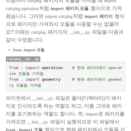
지금까지
패키지의 모듈을 가져올 때
calcpkg
import
처럼
형식으로 가져
calcpkg.operation
import
패키지.모듈
왔습니다. 그러면
처럼
형식
import calcpkg
import
패키지
으로 패키지만 가져와서 모듈을 사용할 수는 없을까
요? 이때는
패키지의
파일을 다음과
calcpkg
__init__.py
같이 수정합니다.
from . import
모듈
calcpkg/__init__.py
from
.
import
operation
# 현재 패키지에서 operat
ion 모듈을 가져옴
from
.
import
geometry
# 현재 패키지에서 geomet
ry 모듈을 가져옴
파이썬에서
파일은 폴더(디렉터리)가 패키
__init__.py
지로 인식되도록 하는 역할도 하고, 이름 그대로 패키
지를 초기화하는 역할도 합니다. 즉,
로 패키지를
import
가져오면
파일이 실행되므로 이 파일에서
__init__.py
형식으로 현재 패키지에서 모듈을 가
from . import
모듈