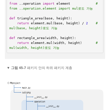
from
..operation
import
element
# 
from ..operation.element import mul로도 가능
def
triangle_area
(
base
,
height
):
return
element
.
mul
(
base
,
height
)
/
2
# 
mul(base, height)로도 가능
def
rectangle_area
(
width
,
height
):
return
element
.
mul
(
width
,
height
)
# 
mul(width, height)로도 가능
▼
그림 45-7
패키지 안의 하위 패키지 계층