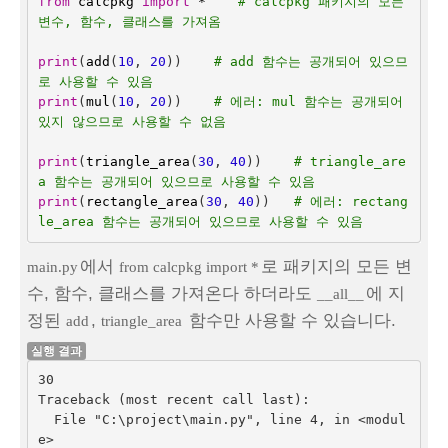
from
calcpkg
import
*
# calcpkg 패키지의 모든 
변수, 함수, 클래스를 가져옴
print
(
add
(
10
,
20
))
# add 함수는 공개되어 있으므
로 사용할 수 있음
print
(
mul
(
10
,
20
))
# 에러: mul 함수는 공개되어 
있지 않으므로 사용할 수 없음
print
(
triangle_area
(
30
,
40
))
# triangle_are
a 함수는 공개되어 있으므로 사용할 수 있음
print
(
rectangle_area
(
30
,
40
))
# 에러: rectang
le_area 함수는 공개되어 있으므로 사용할 수 있음
에서
로 패키지의 모든 변
main.py
from calcpkg import *
수, 함수, 클래스를 가져온다 하더라도
에 지
__all__
정된
,
함수만 사용할 수 있습니다.
add
triangle_area
실행 결과
30

Traceback (most recent call last):

  File "C:\project\main.py", line 4, in <modul
e>
