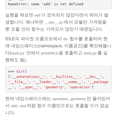
실행을 해보면
가 정의되지 않았다면서 에러가 발
add
생합니다. 왜냐하면
에서 모듈만 가져왔을
__init__.py
뿐 모듈 안의 함수는 가져오지 않았기 때문입니다.
IDLE의 파이썬 프롬프트에서
함수를 호출하여 현
dir
재 네임스페이스(namespace, 이름공간)를 확인해봅니
다(
안에서
을 호출하고
를 실
main.py
print(dir())
main.py
행해도 됨).
>>>
dir
()
[
'__annotations__'
,
'__builtins__'
,
'__doc__'
,
'__file__'
,
'__loader__'
,
'__name__'
,
'__package
__'
,
'__spec__'
,
'geometry'
,
'operation'
]
현재 네임스페이스에는
,
만 들어있어
operation
geometry
서
,
처럼 함수 이름만으로는 호출할 수가 없습
add
mul
니다.