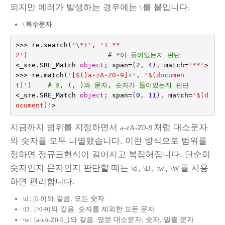
되지만 에러가 발생하는 경우에는
를 붙입니다.
\
\
특수문자
>>>
re
.
search
(
'\*+'
,
'1 ** 
2'
)
# *이 들어있는지 판단
<
_sre
.
SRE_Match
object
;
span
=
(
2
,
4
),
match
=
'**'
>
>>>
re
.
match
(
'[$()a-zA-Z0-9]+'
,
'$(documen
t)'
)
# $, (, )와 문자, 숫자가 들어있는지 판단
<
_sre
.
SRE_Match
object
;
span
=
(
0
,
11
),
match
=
'$(d
ocument)'
>
지금까지 범위를 지정하면서
처럼 대소문자
a-zA-Z0-9
와 숫자를 모두 나열했습니다. 이런 방식으로 범위를
정하면 정규표현식이 길어지고 복잡해집니다. 단순히
숫자인지 문자인지 판단할 때는
,
,
,
를 사용
\d
\D
\w
\W
하면 편리합니다.
:
와 같음. 모든 숫자
\d
[0-9]
:
와 같음. 숫자를 제외한 모든 문자
\D
[^0-9]
:
와 같음. 영문 대소문자, 숫자, 밑줄 문자
\w
[a-zA-Z0-9_]