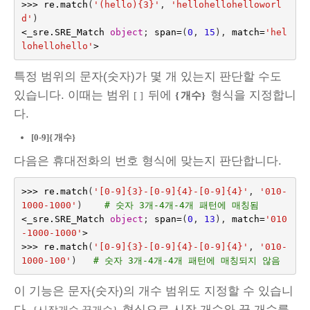
>>>
re
.
match
(
'(hello){3}'
,
'hellohellohelloworl
d'
)
<
_sre
.
SRE_Match
object
;
span
=
(
0
,
15
),
match
=
'hel
lohellohello'
>
특정 범위의 문자(숫자)가 몇 개 있는지 판단할 수도
있습니다. 이때는 범위
뒤에
형식을 지정합니
[ ]
{
개수}
다.
[0-9]{
개수}
다음은 휴대전화의 번호 형식에 맞는지 판단합니다.
>>>
re
.
match
(
'[0-9]{3}-[0-9]{4}-[0-9]{4}'
,
'010-
1000-1000'
)
# 숫자 3개-4개-4개 패턴에 매칭됨
<
_sre
.
SRE_Match
object
;
span
=
(
0
,
13
),
match
=
'010
-1000-1000'
>
>>>
re
.
match
(
'[0-9]{3}-[0-9]{4}-[0-9]{4}'
,
'010-
1000-100'
)
# 숫자 3개-4개-4개 패턴에 매칭되지 않음
이 기능은 문자(숫자)의 개수 범위도 지정할 수 있습니
다.
형식으로 시작 개수와 끝 개수를
{시작개수,끝개수}