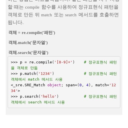
할 때는
함수를 사용하여 정규표현식 패턴을
compile
객체로 만든 뒤
또는
메서드를 호출하면
match
search
됩니다.
객체 = re.compile('패턴')
객체.match('문자열')
객체.search('문자열')
>>>
p
=
re
.
compile
(
'[0-9]+'
)
# 정규표현식 패턴
을 객체로 만듦
>>>
p
.
match
(
'1234'
)
# 정규표현식 패턴 
객체에서 match 메서드 사용
<
_sre
.
SRE_Match
object
;
span
=
(
0
,
4
),
match
=
'12
34'
>
>>>
p
.
search
(
'hello'
)
# 정규표현식 패턴 
객체에서 search 메서드 사용