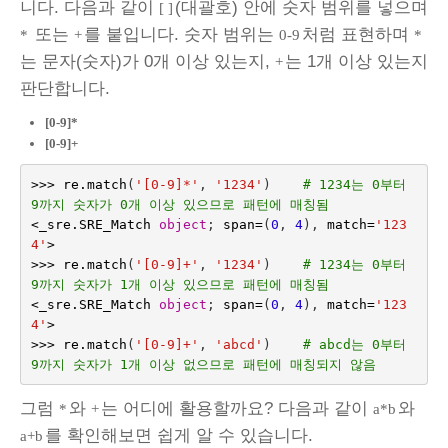
니다. 다음과 같이
(대괄호) 안에 숫자 범위를 넣으며
[ ]
또는
를 붙입니다. 숫자 범위는
처럼 표현하며
*
+
0-9
*
는 문자(숫자)가 0개 이상 있는지,
는 1개 이상 있는지
+
판단합니다.
[0-9]*
[0-9]+
>>>
re
.
match
(
'[0-9]*'
,
'1234'
)
# 1234는 0부터 
9까지 숫자가 0개 이상 있으므로 패턴에 매칭됨
<
_sre
.
SRE_Match
object
;
span
=
(
0
,
4
),
match
=
'123
4'
>
>>>
re
.
match
(
'[0-9]+'
,
'1234'
)
# 1234는 0부터 
9까지 숫자가 1개 이상 있으므로 패턴에 매칭됨
<
_sre
.
SRE_Match
object
;
span
=
(
0
,
4
),
match
=
'123
4'
>
>>>
re
.
match
(
'[0-9]+'
,
'abcd'
)
# abcd는 0부터 
9까지 숫자가 1개 이상 없으므로 패턴에 매칭되지 않음
그럼
와
는 어디에 활용할까요? 다음과 같이
와
*
+
a*b
를 확인해보면 쉽게 알 수 있습니다.
a+b