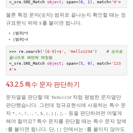
<
_sre
.
SRE_Match
object
;
span
=
(
0
,
1
),
match
=
'H'
>
물론 특정 문자(숫자) 범위로 끝나는지 확인할 때는 정
규표현식 뒤에
를 붙이면 됩니다.
$
[
범위]*$
[
범위]+$
>>>
re
.
search
(
'[0-9]+$'
,
'Hello1234'
)
# 숫자로 
끝나므로 패턴에 매칭됨
<
_sre
.
SRE_Match
object
;
span
=
(
5
,
9
),
match
=
'123
4'
>
43.2.5
특수 문자 판단하기
문자열을 판단할 때
처럼 평범한 문자열만
'Hello1234'
판단했습니다. 그런데 정규표현식에 사용하는 특수 문
자
,
,
,
,
,
,
,
,
,
등을 판단하려면 어떻게
*
+
?
.
^
$
(
)
[
]
-
해야 할까요? 특수 문자를 판단할 때는 특수 문자 앞에
를 붙이면 됩니다. 단,
안에서는
를 붙이지 않아도
\
[ ]
\