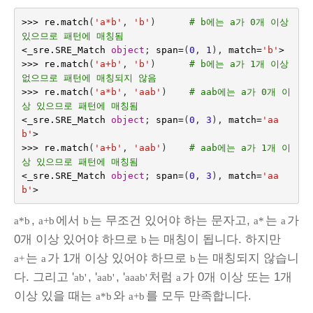
>>>
re
.
match
(
'a*b'
,
'b'
)
# b에는 a가 0개 이상 
있으므로 패턴에 매칭됨
<
_sre
.
SRE_Match
object
;
span
=
(
0
,
1
),
match
=
'b'
>
>>>
re
.
match
(
'a+b'
,
'b'
)
# b에는 a가 1개 이상 
없으므로 패턴에 매칭되지 않음
>>>
re
.
match
(
'a*b'
,
'aab'
)
# aab에는 a가 0개 이
상 있으므로 패턴에 매칭됨
<
_sre
.
SRE_Match
object
;
span
=
(
0
,
3
),
match
=
'aa
b'
>
>>>
re
.
match
(
'a+b'
,
'aab'
)
# aab에는 a가 1개 이
상 있으므로 패턴에 매칭됨
<
_sre
.
SRE_Match
object
;
span
=
(
0
,
3
),
match
=
'aa
b'
>
,
에서
는 무조건 있어야 하는 문자고,
는
가
a*b
a+b
b
a*
a
0개 이상 있어야 하므로
는 매칭이 됩니다. 하지만
b
는
가 1개 이상 있어야 하므로
는 매칭되지 않습니
a+
a
b
다. 그리고 '
, '
, '
처럼
가 0개 이상 또는 1개
ab'
aab'
aaab'
a
이상 있을 때는
와
를 모두 만족합니다.
a*b
a+b