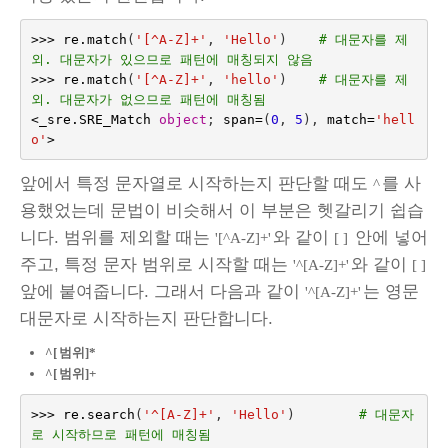
>>>
re
.
match
(
'[^A-Z]+'
,
'Hello'
)
# 대문자를 제
외. 대문자가 있으므로 패턴에 매칭되지 않음
>>>
re
.
match
(
'[^A-Z]+'
,
'hello'
)
# 대문자를 제
외. 대문자가 없으므로 패턴에 매칭됨
<
_sre
.
SRE_Match
object
;
span
=
(
0
,
5
),
match
=
'hell
o'
>
앞에서 특정 문자열로 시작하는지 판단할 때도
를 사
^
용했었는데 문법이 비슷해서 이 부분은 헷갈리기 쉽습
니다. 범위를 제외할 때는
와 같이
안에 넣어
'[^A-Z]+'
[ ]
주고, 특정 문자 범위로 시작할 때는
와 같이
'^[A-Z]+'
[ ]
앞에 붙여줍니다. 그래서 다음과 같이
는 영문
'^[A-Z]+'
대문자로 시작하는지 판단합니다.
^[
범위]*
^[
범위]+
>>>
re
.
search
(
'^[A-Z]+'
,
'Hello'
)
# 대문자
로 시작하므로 패턴에 매칭됨