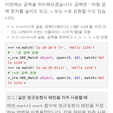
이번에는 공백을 처리해보겠습니다. 공백은
처럼 공
' '
백 문자를 넣어도 되고,
또는
로 표현할 수도 있습
\s
\S
니다.
와 같음. 공백(스페이스),
(탭)
(새 줄, 라인 피
\s:
[ \t\n\r\f\v]
\t
\n
드),
(캐리지 리턴),
(폼피드),
(수직 탭)을 포함
\r
\f
\v
:
와 같음.
공백을 제외하고
,
,
,
,
만 포함
\S
[^ \t\n\r\f\v]
\t
\n
\r
\f
\v
>>>
re
.
match
(
'[a-zA-Z0-9 ]+'
,
'Hello 1234'
)
# ' '로 공백 표현
<
_sre
.
SRE_Match
object
;
span
=
(
0
,
10
),
match
=
'Hel
lo 1234'
>
>>>
re
.
match
(
'[a-zA-Z0-9\s]+'
,
'Hello 1234'
)
# \s로 공백 표현
<
_sre
.
SRE_Match
object
;
span
=
(
0
,
10
),
match
=
'Hel
lo 1234'
>
참고 |
같은 정규표현식 패턴을 자주 사용할 때
매번
나
함수에 정규표현식 패턴을 지정
match
search
하는 방법은 비효율적입니다. 같은 패턴을 자주 사용