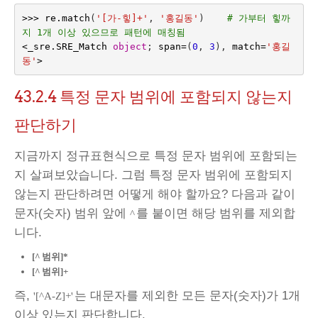
>>>
re
.
match
(
'[가-힣]+'
,
'홍길동'
)
# 가부터 힣까
지 1개 이상 있으므로 패턴에 매칭됨
<
_sre
.
SRE_Match
object
;
span
=
(
0
,
3
),
match
=
'홍길
동'
>
43.2.4
특정 문자 범위에 포함되지 않는지
판단하기
지금까지 정규표현식으로 특정 문자 범위에 포함되는
지 살펴보았습니다. 그럼 특정 문자 범위에 포함되지
않는지 판단하려면 어떻게 해야 할까요? 다음과 같이
문자(숫자) 범위 앞에
를 붙이면 해당 범위를 제외합
^
니다.
[^
범위]*
[^
범위]+
즉,
는 대문자를 제외한 모든 문자(숫자)가 1개
'[^A-Z]+'
이상 있는지 판단합니다.