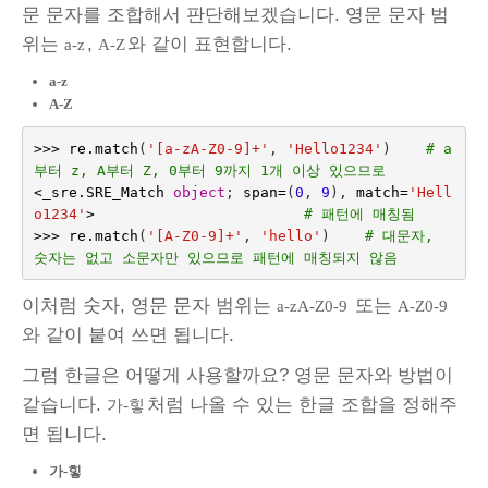
문 문자를 조합해서 판단해보겠습니다. 영문 문자 범
위는
,
와 같이 표현합니다.
a-z
A-Z
a-z
A-Z
>>>
re
.
match
(
'[a-zA-Z0-9]+'
,
'Hello1234'
)
# a
부터 z, A부터 Z, 0부터 9까지 1개 이상 있으므로
<
_sre
.
SRE_Match
object
;
span
=
(
0
,
9
),
match
=
'Hell
o1234'
>
# 패턴에 매칭됨
>>>
re
.
match
(
'[A-Z0-9]+'
,
'hello'
)
# 대문자, 
숫자는 없고 소문자만 있으므로 패턴에 매칭되지 않음
이처럼 숫자, 영문 문자 범위는
또는
a-zA-Z0-9
A-Z0-9
와 같이 붙여 쓰면 됩니다.
그럼 한글은 어떻게 사용할까요? 영문 문자와 방법이
같습니다.
처럼 나올 수 있는 한글 조합을 정해주
가-힣
면 됩니다.
가-힣