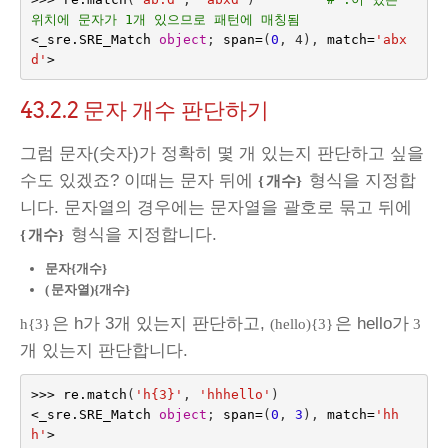
위치에 문자가 1개 있으므로 패턴에 매칭됨
<
_sre
.
SRE_Match
object
;
span
=
(
0
,
 4
),
match
=
'abx
d'
>
43.2.2
문자 개수 판단하기
그럼 문자(숫자)가 정확히 몇 개 있는지 판단하고 싶을
수도 있겠죠? 이때는 문자 뒤에
형식을 지정합
{
개수}
니다. 문자열의 경우에는 문자열을 괄호로 묶고 뒤에
형식을 지정합니다.
{
개수}
문자{개수}
(
문자열){개수}
은 h가 3개 있는지 판단하고,
은 hello가
h{3}
(hello){3}
3
개 있는지 판단합니다.
>>>
re
.
match
(
'h{3}'
,
'hhhello'
)
<
_sre
.
SRE_Match
object
;
span
=
(
0
,
3
),
match
=
'hh
h'
>