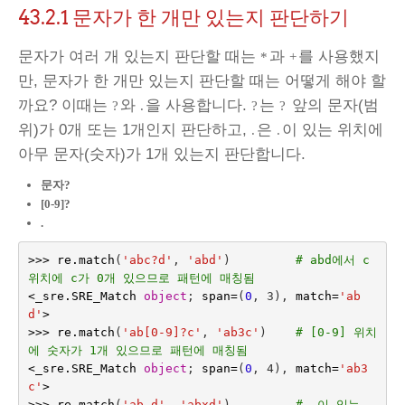
43.2.1
문자가 한 개만 있는지 판단하기
문자가 여러 개 있는지 판단할 때는
과
를 사용했지
*
+
만, 문자가 한 개만 있는지 판단할 때는 어떻게 해야 할
까요? 이때는
와
을 사용합니다.
는
앞의 문자(범
?
.
?
?
위)가 0개 또는 1개인지 판단하고,
은
이 있는 위치에
.
.
아무 문자(숫자)가 1개 있는지 판단합니다.
문자?
[0-9]?
.
>>>
re
.
match
(
'abc?d'
,
'abd'
)
# abd에서 c 
위치에 c가 0개 있으므로 패턴에 매칭됨
<
_sre
.
SRE_Match
object
;
span
=
(
0
,
 3
),
match
=
'ab
d'
>
>>>
re
.
match
(
'ab[0-9]?c'
,
'ab3c'
)
# [0-9] 위치
에 숫자가 1개 있으므로 패턴에 매칭됨
<
_sre
.
SRE_Match
object
;
span
=
(
0
,
 4
),
match
=
'ab3
c'
>
>>>
re
.
match
(
'ab.d'
,
'abxd'
)
# .이 있는 