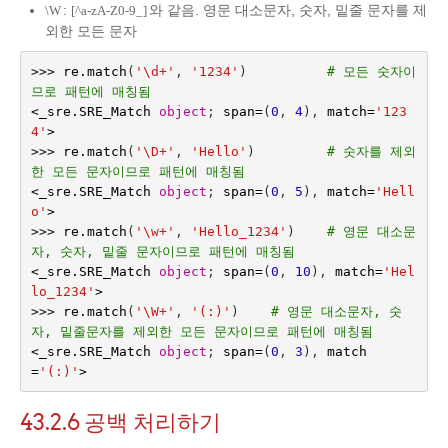
:
와 같음. 영문 대소문자, 숫자, 밑줄 문자를 제
\W
[^a-zA-Z0-9_]
외한 모든 문자
>>>
re
.
match
(
'\d+'
,
'1234'
)
# 모든 숫자이
므로 패턴에 매칭됨
<
_sre
.
SRE_Match
object
;
span
=
(
0
,
4
),
match
=
'123
4'
>
>>>
re
.
match
(
'\D+'
,
'Hello'
)
# 숫자를 제외
한 모든 문자이므로 패턴에 매칭됨
<
_sre
.
SRE_Match
object
;
span
=
(
0
,
5
),
match
=
'Hell
o'
>
>>>
re
.
match
(
'\w+'
,
'Hello_1234'
)
# 영문 대소문
자, 숫자, 밑줄 문자이므로 패턴에 매칭됨
<
_sre
.
SRE_Match
object
;
span
=
(
0
,
10
),
match
=
'Hel
lo_1234'
>
>>>
re
.
match
(
'\W+'
,
'(:)'
)
# 영문 대소문자, 숫
자, 밑줄문자를 제외한 모든 문자이므로 패턴에 매칭됨
<
_sre
.
SRE_Match
object
;
span
=
(
0
,
3
),
match
=
'(:)'
>
43.2.6
공백 처리하기