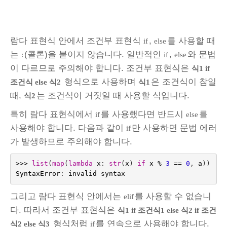
람다 표현식 안에서 조건부 표현식
,
를 사용할 때
if
else
는
(콜론)을 붙이지 않습니다. 일반적인
,
와 문법
:
if
else
이 다르므로 주의해야 합니다. 조건부 표현식은
식1 if
형식으로 사용하며
은 조건식이 참일
조건식 else 식2
식1
때,
는 조건식이 거짓일 때 사용할 식입니다.
식2
특히 람다 표현식에서
를 사용했다면 반드시
를
if
else
사용해야 합니다. 다음과 같이
만 사용하면 문법 에러
if
가 발생하므로 주의해야 합니다.
>>>
list
(
map
(
lambda
x
:
str
(
x
)
if
x
%
3
==
0
,
a
))
SyntaxError
:
invalid
syntax
그리고 람다 표현식 안에서는
를 사용할 수 없습니
elif
다. 따라서 조건부 표현식은
식1 if 조건식1 else 식2 if 조건
형식처럼
를 연속으로 사용해야 합니다.
식2 else 식3
if