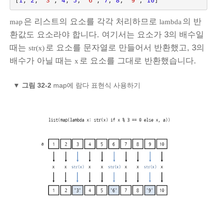
[
1
,
2
,
'3'
,
4
,
5
,
'6'
,
7
,
8
,
'9'
,
10
]
은 리스트의 요소를 각각 처리하므로
의 반
map
lambda
환값도 요소라야 합니다. 여기서는 요소가 3의 배수일
때는
로 요소를 문자열로 만들어서 반환했고, 3의
str(x)
배수가 아닐 때는
로 요소를 그대로 반환했습니다.
x
▼
그림 32-2
map에 람다 표현식 사용하기