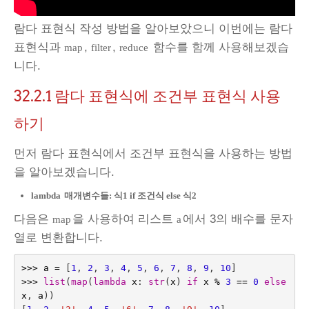
람다 표현식 작성 방법을 알아보았으니 이번에는 람다
표현식과
,
,
함수를 함께 사용해보겠습
map
filter
reduce
니다.
32.2.1
람다 표현식에 조건부 표현식 사용
하기
먼저 람다 표현식에서 조건부 표현식을 사용하는 방법
을 알아보겠습니다.
lambda
매개변수들: 식1 if 조건식 else 식2
다음은
을 사용하여 리스트
에서 3의 배수를 문자
map
a
열로 변환합니다.
>>>
a
=
[
1
,
2
,
3
,
4
,
5
,
6
,
7
,
8
,
9
,
10
]
>>>
list
(
map
(
lambda
x
:
str
(
x
)
if
x
%
3
==
0
else
x
,
a
))