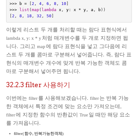
>>>
b
=
[
2
,
4
,
6
,
8
,
10
]
>>>
list
(
map
(
lambda
x
,
y
:
x
*
y
,
a
,
b
))
[
2
,
8
,
18
,
32
,
50
]
이렇게 리스트 두 개를 처리할 때는 람다 표현식에서
처럼 매개변수를 두 개로 지정하면 됩
lambda x, y: x * y
니다. 그리고
에 람다 표현식을 넣고 그다음에 리
map
스트 두 개를 콤마로 구분해서 넣어줍니다. 즉, 람다 표
현식의 매개변수 개수에 맞게 반복 가능한 객체도 콤
마로 구분해서 넣어주면 됩니다.
32.2.3
filter 사용하기
이번에는
를 사용해보겠습니다.
는 반복 가능
filter
filter
한 객체에서 특정 조건에 맞는 요소만 가져오는데,
에 지정한 함수의 반환값이
일 때만 해당 요소
filter
True
를 가져옵니다.
filter(
함수, 반복가능한객체)