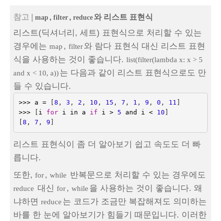
참고 |
,
,
와 리스트 표현식
map
filter
reduce
리스트(딕셔너리, 세트) 표현식으로 처리할 수 있는
경우에는
,
와 람다 표현식 대신 리스트 표현
map
filter
식을 사용하는 것이 좋습니다.
list(filter(lambda x: x > 5
는 다음과 같이 리스트 표현식으로도 만
and x < 10, a))
들 수 있습니다.
>>>
a
=
[
8
,
3
,
2
,
10
,
15
,
7
,
1
,
9
,
0
,
11
]
>>>
[
i
for
i
in
a
if
i
>
5
and
i
<
10
]
[
8
,
7
,
9
]
리스트 표현식이 좀 더 알아보기 쉽고 속도도 더 빠
릅니다.
또한,
,
반복문으로 처리할 수 있는 경우에도
for
while
대신
,
을 사용하는 것이 좋습니다. 왜
reduce
for
while
냐하면
는 코드가 조금만 복잡해져도 의미하는
reduce
바를 한 눈에 알아보기가 힘들기 때문입니다. 이러한