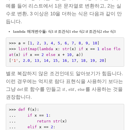
예를 들어 리스트에서 1은 문자열로 변환하고, 2는 실
수로 변환, 3 이상은 10을 더하는 식은 다음과 같이 만
듭니다.
lambda
매개변수들: 식1 if 조건식1 else 식2 if 조건식2 else 식3
>>>
a
=
[
1
,
2
,
3
,
4
,
5
,
6
,
7
,
8
,
9
,
10
]
>>>
list
(
map
(
lambda
x
:
str
(
x
)
if
x
==
1
else
flo
at
(
x
)
if
x
==
2
else
x
+
10
,
a
))
[
'1'
,
2.0
,
13
,
14
,
15
,
16
,
17
,
18
,
19
,
20
]
별로 복잡하지 않은 조건인데도 알아보기가 힘듭니다.
이런 경우에는 억지로 람다 표현식을 사용하기 보다는
그냥
로 함수를 만들고
,
,
를 사용하는 것을
def
if
elif
else
권장합니다.
>>>
def
f
(
x
):
...
if
x
==
1
:
...
return
str
(
x
)
...
elif
x
==
2
: