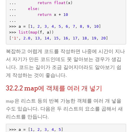
...
return
float
(
x
)
...
else
:
...
return
x
+
10
...
>>>
a
=
[
1
,
2
,
3
,
4
,
5
,
6
,
7
,
8
,
9
,
10
]
>>>
list
(
map
(
f
,
a
))
[
'1'
,
2.0
,
13
,
14
,
15
,
16
,
17
,
18
,
19
,
20
]
복잡하고 어렵게 코드를 작성하면 나중에 시간이 지나
서 자기가 만든 코드인데도 못 알아보는 경우가 생깁
니다. 코드는 길이가 조금 길어지더라도 알아보기 쉽
게 작성하는 것이 좋습니다.
32.2.2
map에 객체를 여러 개 넣기
은 리스트 등의 반복 가능한 객체를 여러 개 넣을
map
수도 있습니다. 다음은 두 리스트의 요소를 곱해서 새
리스트를 만듭니다.
>>>
a
=
[
1
,
2
,
3
,
4
,
5
]