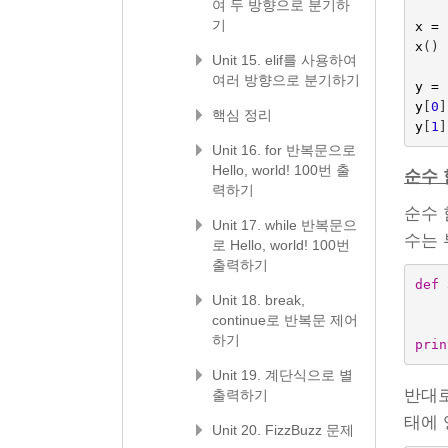
여 두 방향으로 분기하
기
x
=
x
()
Unit 15. elif를 사용하여
여러 방향으로 분기하기
y
=
y
[
0
]
핵심 정리
y
[
1
]
Unit 16. for 반복문으로
Hello, world! 100번 출
순수 
력하기
순수 
Unit 17. while 반복문으
수는 
로 Hello, world! 100번
출력하기
def
Unit 18. break,
continue로 반복문 제어
하기
prin
Unit 19. 계단식으로 별
반대로 
출력하기
태에 
Unit 20. FizzBuzz 문제