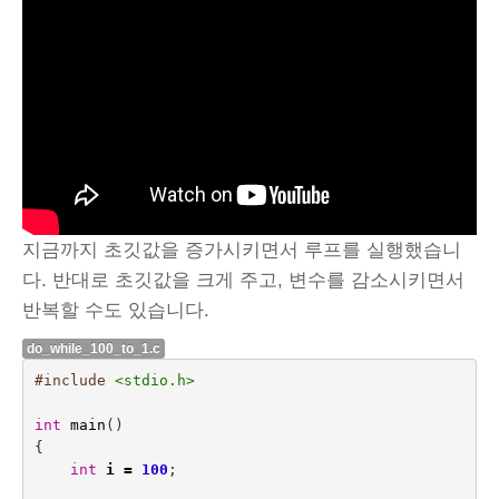
지금까지 초깃값을 증가시키면서 루프를 실행했습니
다. 반대로 초깃값을 크게 주고, 변수를 감소시키면서
반복할 수도 있습니다.
do_while_100_to_1.c
#include
<stdio.h>
int
main
()
{
int
i
=
100
;