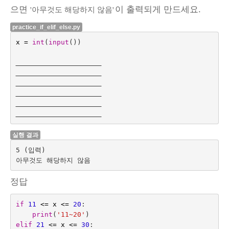
으면
이 출력되게 만드세요.
'아무것도 해당하지 않음'
practice_if_elif_else.py
x
=
int
(
input
())
실행 결과
5 (입력)

정답
if
11
<=
x
<=
20
:
print
(
'11~20'
)
elif
21
<=
x
<=
30
: