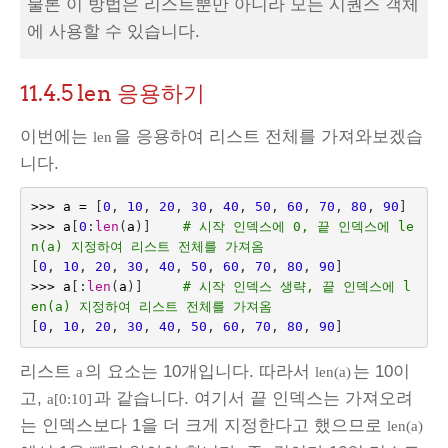
물론 이 방법은 리스트뿐만 아니라 모든 시퀀스 객체
에 사용할 수 있습니다.
11.4.5
len 응용하기
이번에는
을 응용하여 리스트 전체를 가져와보겠습
len
니다.
>>>
a
=
[
0
,
10
,
20
,
30
,
40
,
50
,
60
,
70
,
80
,
90
]
>>>
a
[
0
:
len
(
a
)]
# 시작 인덱스에 0, 끝 인덱스에 le
n(a) 지정하여 리스트 전체를 가져옴
[
0
,
10
,
20
,
30
,
40
,
50
,
60
,
70
,
80
,
90
]
>>>
a
[:
len
(
a
)]
# 시작 인덱스 생략, 끝 인덱스에 l
en(a) 지정하여 리스트 전체를 가져옴
[
0
,
10
,
20
,
30
,
40
,
50
,
60
,
70
,
80
,
90
]
리스트
의 요소는 10개입니다. 따라서
는 10이
a
len(a)
고,
과 같습니다. 여기서 끝 인덱스는 가져오려
a[0:10]
는 인덱스보다 1을 더 크게 지정한다고 했으므로
len(a)