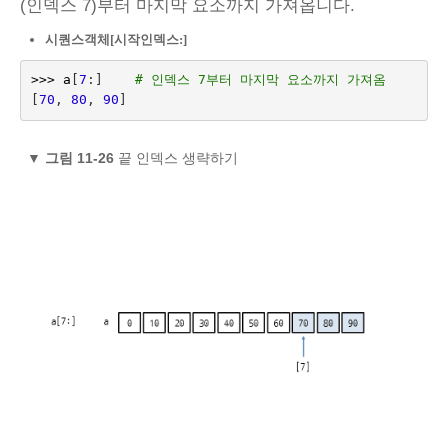
(인덱스 7)부터 마지막 요소까지 가져옵니다.
시퀀스객체[시작인덱스:]
>>>
a
[
7
:]
# 인덱스 7부터 마지막 요소까지 가져옴
[
70
,
80
,
90
]
▼
그림 11-26
끝 인덱스 생략하기