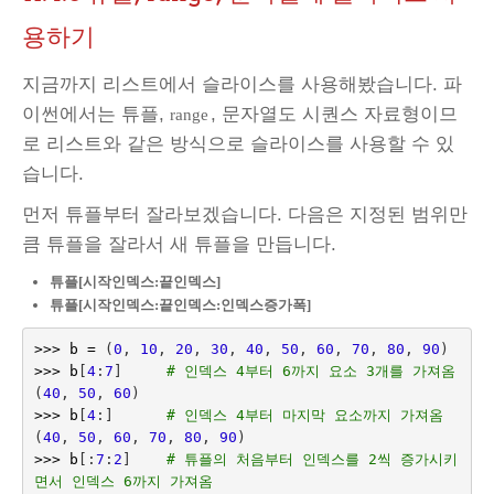
용하기
지금까지 리스트에서 슬라이스를 사용해봤습니다. 파
이썬에서는 튜플,
, 문자열도 시퀀스 자료형이므
range
로 리스트와 같은 방식으로 슬라이스를 사용할 수 있
습니다.
먼저 튜플부터 잘라보겠습니다. 다음은 지정된 범위만
큼 튜플을 잘라서 새 튜플을 만듭니다.
튜플[시작인덱스:끝인덱스]
튜플[시작인덱스:끝인덱스:인덱스증가폭]
>>>
b
=
(
0
,
10
,
20
,
30
,
40
,
50
,
60
,
70
,
80
,
90
)
>>>
b
[
4
:
7
]
# 인덱스 4부터 6까지 요소 3개를 가져옴
(
40
,
50
,
60
)
>>>
b
[
4
:]
# 인덱스 4부터 마지막 요소까지 가져옴
(
40
,
50
,
60
,
70
,
80
,
90
)
>>>
b
[:
7
:
2
]
# 튜플의 처음부터 인덱스를 2씩 증가시키
면서 인덱스 6까지 가져옴