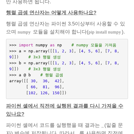
만 사용하면 됩니다.
행렬 곱셈 연산자는 어떻게 사용하나요?
행렬 곱셈 연산자는 파이썬 3.5이상부터 사용할 수 있
으며
모듈을 설치해야 합니다(
).
numpy
pip install numpy
>>>
import
numpy
as
np
# numpy 모듈을 가져옴
>>>
a
=
np
.
array
([[
1
,
2
,
3
],
[
4
,
5
,
6
],
[
7
,
8
,
9
]])
# 3x3 행렬 생성
>>>
b
=
np
.
array
([[
1
,
2
,
3
],
[
4
,
5
,
6
],
[
7
,
8
,
9
]])
# 3x3 행렬 생성
>>>
a
@
b
# 행렬 곱셈
array
([[
30
,
36
,
42
],
[
66
,
81
,
96
],
[
102
,
126
,
150
]])
파이썬 셸에서 직전에 실행된 결과를 다시 가져올 수
있나요?
파이썬 셸에서 코드를 실행했을 때 결과는
(밑줄 문
_
자) 변수에 저장됩니다. 따라서
를 사용하면 직전에
_