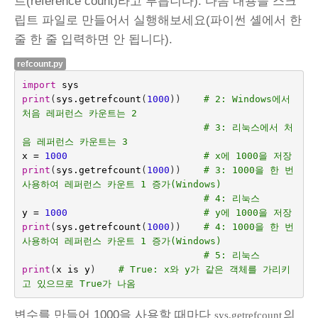
트(reference count)라고 부릅니다). 다음 내용을 스크
립트 파일로 만들어서 실행해보세요(파이썬 셸에서 한
줄 한 줄 입력하면 안 됩니다).
refcount.py
import
sys
print
(
sys
.
getrefcount
(
1000
))
# 2: Windows에서 
처음 레퍼런스 카운트는 2
# 3: 리눅스에서 처
음 레퍼런스 카운트는 3
x
=
1000
# x에 1000을 저장
print
(
sys
.
getrefcount
(
1000
))
# 3: 1000을 한 번 
사용하여 레퍼런스 카운트 1 증가(Windows)
# 4: 리눅스
y
=
1000
# y에 1000을 저장
print
(
sys
.
getrefcount
(
1000
))
# 4: 1000을 한 번 
사용하여 레퍼런스 카운트 1 증가(Windows)
# 5: 리눅스
print
(
x
is
y
)
# True: x와 y가 같은 객체를 가리키
고 있으므로 True가 나옴
변수를 만들어 1000을 사용할 때마다
의
sys.getrefcount