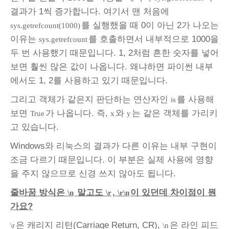
결과가 1씩 증가합니다. 여기서 맨 처음에
를 실행했을 때 0이 아닌 2가 나오는
sys.getrefcount(1000)
이유는
를 호출하면서 내부적으로 1000을
sys.getrefcount
두 번 사용했기 때문입니다. 1, 2처럼 흔한 숫자를 넣어
보면 훨씬 많은 값이 나옵니다. 왜냐하면 파이썬 내부
에서도 1, 2를 사용하고 있기 때문입니다.
그리고 객체가 같은지 판단하는 연산자인
를 사용해
is
보면
가 나옵니다. 즉,
와
는 같은 객체를 가리키
True
x
y
고 있습니다.
Windows
와 리눅스의 결과가 다른 이유는 내부 구현이
조금 다르기 때문입니다
.
이 부분은 실제 사용에 영향
을 주지 않으므로 신경 쓰지 않아도 됩니다
.
줄바꿈 방식은
말고도
,
이 있던데 차이점이 뭔
\n
\r
\r\n
가요?
은 캐리지 리턴(Carriage Return, CR),
은 라인 피드
\r
\n