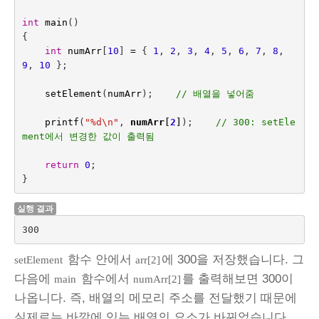
int
main
()
{
int
numArr
[
10
]
=
{
1
,
2
,
3
,
4
,
5
,
6
,
7
,
8
,
9
,
10
};
setElement
(
numArr
);    
// 배열을 넣어줌
printf
(
"%d
\n
"
,
numArr
[
2
]
);    
// 300: setEle
ment에서 변경한 값이 출력됨
return
0
;
}
실행 결과
300
함수 안에서
에 300을 저장했습니다. 그
setElement
arr[2]
다음에
함수에서
를 출력해보면 300이
main
numArr[2]
나옵니다. 즉, 배열의 메모리 주소를 전달했기 때문에
실제로는 바깥에 있는 배열의 요소가 바뀌었습니다.