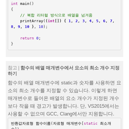
int
main
()
{
// 복합 리터럴 방식으로 배열을 넘겨줌
printArray
(
(
int
[])
{
1
,
2
,
3
,
4
,
5
,
6
,
7
,
8
,
9
,
10
}
, 
10
);
return
0
;
}
참고 |
함수의 배열 매개변수에서 요소의 최소 개수 지정
하기
함수의 배열 매개변수에 static과 숫자를 사용하면 요
소의 최소 개수를 지정할 수 있습니다. 이렇게 하면
매개변수로 들어온 배열의 요소 개수가 지정된 개수
보다 작을 때 경고가 발생합니다. 단, VS2015에서는
사용할 수 없으며 GCC, Clang에서만 지원합니다.
반환값자료형
함수이름
(
자료형
매개변수
[
static
최소개