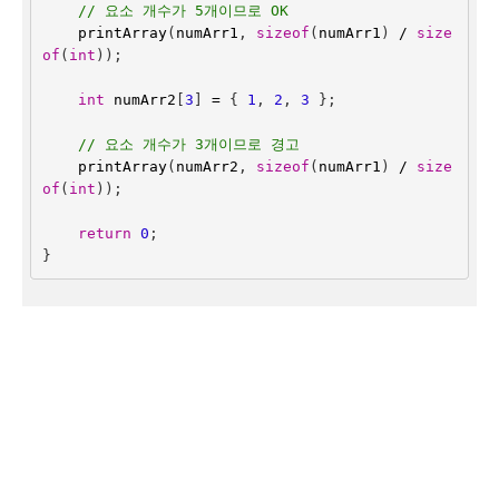
// 요소 개수가 5개이므로 OK
printArray
(
numArr1
,
sizeof
(
numArr1
)
/
size
of
(
int
));
int
numArr2
[
3
]
=
{
1
,
2
,
3
};
// 요소 개수가 3개이므로 경고
printArray
(
numArr2
,
sizeof
(
numArr1
)
/
size
of
(
int
return
0
;
}