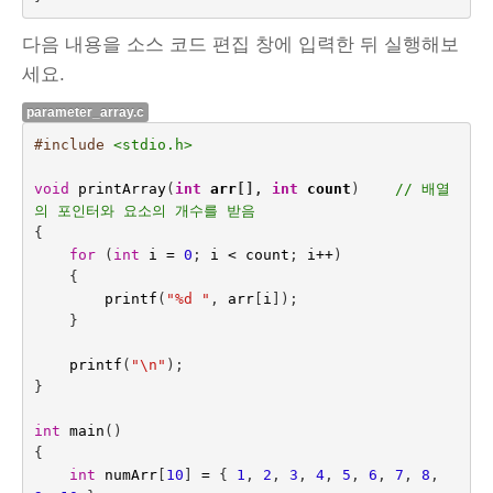
다음 내용을 소스 코드 편집 창에 입력한 뒤 실행해보
세요.
parameter_array.c
#include
<stdio.h>
void
printArray
(
int
arr
[],
int
count
)    
// 배열
의 포인터와 요소의 개수를 받음
{
for
(
int
i
=
0
;
i
<
count
;
i
++
)
{
printf
(
"%d "
,
arr
[
i
]);
}
printf
(
"
\n
"
);
}
int
main
()
{
int
numArr
[
10
]
=
{
1
,
2
,
3
,
4
,
5
,
6
,
7
,
8
,