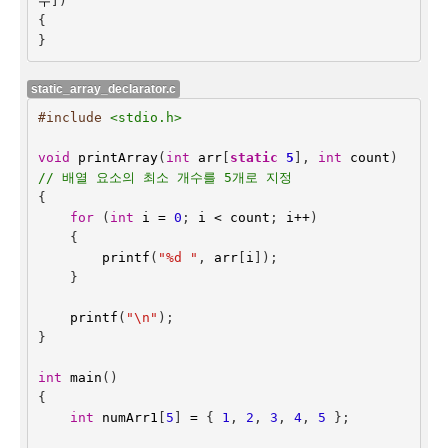
수
])
{
}
static_array_declarator.c
#include
<stdio.h>
void
printArray
(
int
arr
[
static
5
],
int
count
)
// 배열 요소의 최소 개수를 5개로 지정
{
for
(
int
i
=
0
;
i
<
count
;
i
++
)
{
printf
(
"%d "
,
arr
[
i
]);
}
printf
(
"
\n
"
);
}
int
main
()
{
int
numArr1
[
5
]
=
{
1
,
2
,
3
,
4
,
5
};