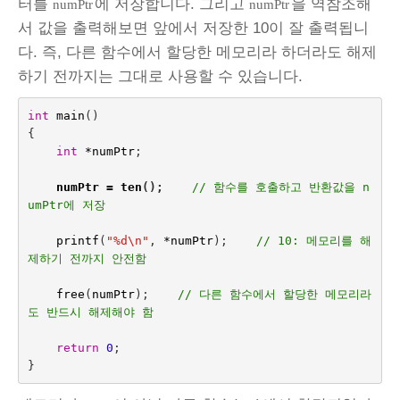
터를
에 저장합니다. 그리고
을 역참조해
numPtr
numPtr
서 값을 출력해보면 앞에서 저장한 10이 잘 출력됩니
다. 즉, 다른 함수에서 할당한 메모리라 하더라도 해제
하기 전까지는 그대로 사용할 수 있습니다.
int
main
()
{
int 
*
numPtr
;
numPtr
=
ten
();    
// 함수를 호출하고 반환값을 n
umPtr에 저장
printf
(
"%d
\n
"
,
*
numPtr
);
// 10: 메모리를 해
제하기 전까지 안전함
free
(
numPtr
);    
// 다른 함수에서 할당한 메모리라
도 반드시 해제해야 함
return
0
;
}