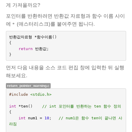
게 가져올까요?
포인터를 반환하려면 반환값 자료형과 함수 이름 사이
에
(애스터리스크)를 붙여주면 됩니다.
*
반환값자료형
*
함수이름
()
{
return
반환값
;
}
먼저 다음 내용을 소스 코드 편집 창에 입력한 뒤 실행
해보세요.
return_pointer_warning.c
#include
<stdio.h>
int
*
ten
()    
// int 포인터를 반환하는 ten 함수 정의
{
int
num1
=
10
;   
// num1은 함수 ten이 끝나면 사
라짐