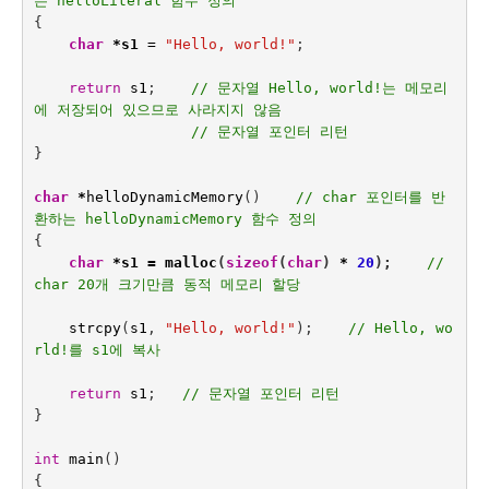
는 helloLiteral 함수 정의
{
char
*
s1
=
"Hello, world!"
;
return
s1
;    
// 문자열 Hello, world!는 메모리
에 저장되어 있으므로 사라지지 않음
// 문자열 포인터 리턴
}
char
*
helloDynamicMemory
()    
// char 포인터를 반
환하는 helloDynamicMemory 함수 정의
{
char
*
s1
=
malloc
(
sizeof
(
char
)
*
20
);
// 
char 20개 크기만큼 동적 메모리 할당
strcpy
(
s1
,
"Hello, world!"
);    
// Hello, wo
rld!를 s1에 복사
return
s1
;   
// 문자열 포인터 리턴
}
int
main
()
{