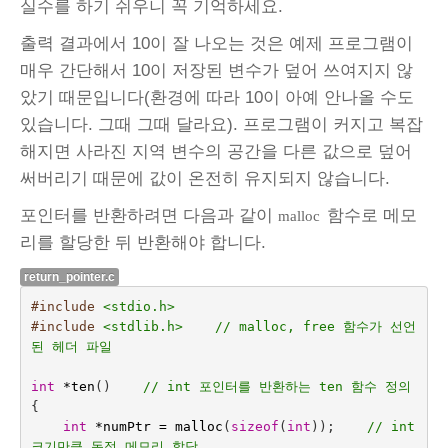
실수를 하기 쉬우니 꼭 기억하세요.
출력 결과에서 10이 잘 나오는 것은 예제 프로그램이
매우 간단해서 10이 저장된 변수가 덮어 쓰여지지 않
았기 때문입니다(환경에 따라 10이 아예 안나올 수도
있습니다. 그때 그때 달라요). 프로그램이 커지고 복잡
해지면 사라진 지역 변수의 공간을 다른 값으로 덮어
써버리기 때문에 값이 온전히 유지되지 않습니다.
포인터를 반환하려면 다음과 같이
함수로 메모
malloc
리를 할당한 뒤 반환해야 합니다.
return_pointer.c
#include
<stdio.h>
#include
<stdlib.h>    // malloc, free 함수가 선언
된 헤더 파일
int
*
ten
()    
// int 포인터를 반환하는 ten 함수 정의
{
int
*
numPtr
=
malloc
(
sizeof
(
int
));    
// int 
크기만큼 동적 메모리 할당