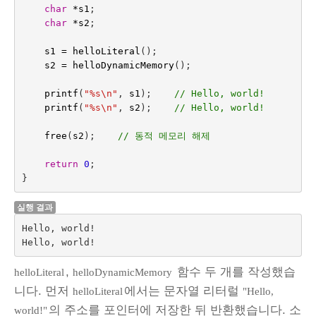
char
*
s1
;
char
*
s2
;
s1
=
helloLiteral
();
s2
=
helloDynamicMemory
();
printf
(
"%s
\n
"
,
s1
);    
// Hello, world!
printf
(
"%s
\n
"
,
s2
);    
// Hello, world!
free
(
s2
);    
// 동적 메모리 해제
return
0
;
}
실행 결과
Hello, world!

,
함수 두 개를 작성했습
helloLiteral
helloDynamicMemory
니다. 먼저
에서는 문자열 리터럴
helloLiteral
"Hello,
의 주소를 포인터에 저장한 뒤 반환했습니다. 소
world!"