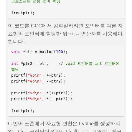
크로소프트 전용 언어 확장
free
(
ptr
);
이 코드를 GCC에서 컴파일하려면 포인터를 다른 자
료형의 포인터에 할당한 뒤
연산자를 사용해야
++, --
합니다.
void
*
ptr
=
malloc
(
100
);
int
*
ptr2
=
ptr
;
// void 포인터를 int 포인터에 
할당
printf
(
"%p
\n
"
,
++
ptr2
);
printf
(
"%p
\n
"
,
--
ptr2
);
printf
(
"%d
\n
"
,
*
(
++
ptr2
));
printf
(
"%d
\n
"
,
*
(
--
ptr2
));
free
(
ptr
);
C 언어 표준에서 자료형 변환은 l-value를 생성하지
않는다고 규정되어 있습니다. 참고로 l-value는 메모