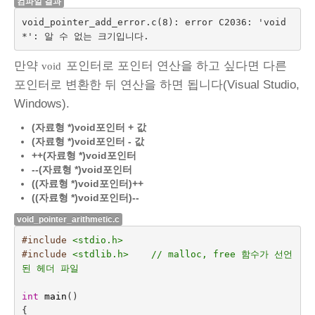
컴파일 결과
void_pointer_add_error.c(8): error C2036: 'void 
*': 알 수 없는 크기입니다.
만약
포인터로 포인터 연산을 하고 싶다면 다른
void
포인터로 변환한 뒤 연산을 하면 됩니다(Visual Studio,
Windows).
(자료형 *)void포인터 + 값
(자료형 *)void포인터 - 값
++(자료형 *)void포인터
--(자료형 *)void포인터
((자료형 *)void포인터)++
((자료형 *)void포인터)--
void_pointer_arithmetic.c
#include
<stdio.h>
#include
<stdlib.h>    // malloc, free 함수가 선언
된 헤더 파일
int
main
()
{