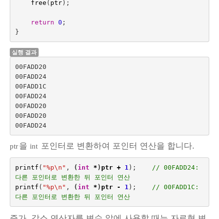
free
(
ptr
);
return
0
;
}
실행 결과
00FADD20

00FADD24

00FADD1C

00FADD24

00FADD20

00FADD20

을
포인터로 변환하여 포인터 연산을 합니다.
ptr
int
printf
(
"%p
\n
"
,
(
int
*
)
ptr
+
1
);
// 00FADD24: 
다른 포인터로 변환한 뒤 포인터 연산
printf
(
"%p
\n
"
,
(
int
*
)
ptr
-
1
);
// 00FADD1C: 
다른 포인터로 변환한 뒤 포인터 연산
증가, 감소 연산자를 변수 앞에 사용할 때는 자료형 변