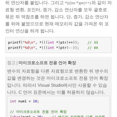
뒤 연산자를 붙입니다. 그리고
와 같이 자
*(((int *)ptr)++)
료형 변환, 포인터, 증가, 감소 연산자를 모두 괄호로
묶은 뒤 역참조를 하면 됩니다. 단, 증가, 감소 연산자
를 뒤에 붙였으므로 현재 메모리의 값을 가져온 뒤 포
인터 연산을 하게 됩니다.
printf
(
"%d
\n
"
,
*
(((
int
*
)
ptr
)
++
));    
// 33
printf
(
"%d
\n
"
,
*
(((
int
*
)
ptr
)
--
));
// 44
참고 |
마이크로소프트 전용 언어 확장
변수의 자료형을 다른 자료형으로 변환한 뒤 변수의
값을 변경하는 것은 마이크로소프트 전용 언어 확장
입니다. 따라서 Visual Studio에서만 사용할 수 있습
니다. C 언어 표준에서는 이를 허용하지 않습니다.
int
num1
=
10
;
// 마이크로소프트 전용 언어 확장
(
char
)
num1
=
20
;
// 변수의 자료형을 다른 자료형