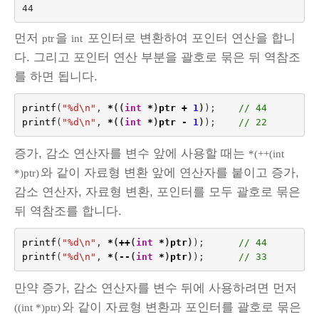
먼저
을
포인터로 변환하여 포인터 연산을 합니
ptr
int
다. 그리고 포인터 연산 부분을 괄호로 묶은 뒤 역참조
를 하면 됩니다.
printf
(
"%d
\n
"
,
*
((
int
*
)
ptr
+
1
)
);    
// 44
printf
(
"%d
\n
"
,
*
((
int
*
)
ptr
-
1
)
);    
// 22
증가, 감소 연산자를 변수 앞에 사용할 때는
*(++(int
와 같이 자료형 변환 앞에 연산자를 붙이고 증가,
*)ptr)
감소 연산자, 자료형 변환, 포인터를 모두 괄호로 묶은
뒤 역참조를 합니다.
printf
(
"%d
\n
"
,
*
(
++
(
int
*
)
ptr
)
);      
// 44
printf
(
"%d
\n
"
,
*
(
--
(
int
*
)
ptr
)
);      
// 33
만약 증가, 감소 연산자를 변수 뒤에 사용하려면 먼저
와 같이 자료형 변환과 포인터를 괄호로 묶은
((int *)ptr)