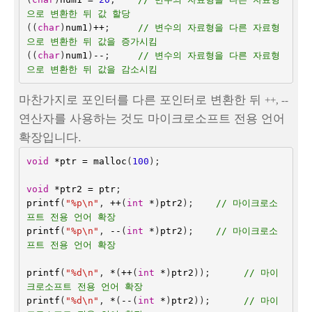
으로 변환한 뒤 값 할당
((
char
)
num1
)
++
;
// 변수의 자료형을 다른 자료형
으로 변환한 뒤 값을 증가시킴
((
char
)
num1
)
--
;
// 변수의 자료형을 다른 자료형
으로 변환한 뒤 값을 감소시킴
마찬가지로 포인터를 다른 포인터로 변환한 뒤
++, --
연산자를 사용하는 것도 마이크로소프트 전용 언어
확장입니다.
void
*
ptr
=
malloc
(
100
);
void
*
ptr2
=
ptr
;
printf
(
"%p
\n
"
,
++
(
int
*
)
ptr2
);
// 마이크로소
프트 전용 언어 확장
printf
(
"%p
\n
"
,
--
(
int
*
)
ptr2
);
// 마이크로소
프트 전용 언어 확장
printf
(
"%d
\n
"
,
*
(
++
(
int
*
)
ptr2
));
// 마이
크로소프트 전용 언어 확장
printf
(
"%d
\n
"
,
*
(
--
(
int
*
)
ptr2
));
// 마이