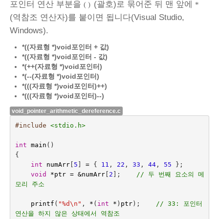
포인터 연산 부분을
(괄호)로 묶어준 뒤 맨 앞에
( )
*
(역참조 연산자)를 붙이면 됩니다(Visual Studio,
Windows).
*((자료형 *)void포인터 + 값)
*((자료형 *)void포인터 - 값)
*(++(자료형 *)void포인터)
*(--(자료형 *)void포인터)
*(((자료형 *)void포인터)++)
*(((자료형 *)void포인터)--)
void_pointer_arithmetic_dereference.c
#include
<stdio.h>
int
main
()
{
int
numArr
[
5
]
=
{
11
,
22
,
33
,
44
,
55
};
void
*
ptr
=
&
numArr
[
2
];    
// 두 번째 요소의 메
모리 주소
printf
(
"%d
\n
"
,
*
(
int
*
)
ptr
);    
// 33: 포인터 
연산을 하지 않은 상태에서 역참조