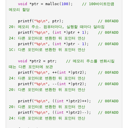
void
*
ptr
=
malloc
(
100
);    
// 100바이트만큼 
메모리 할당
printf
(
"%p
\n
"
,
ptr
);
// 00FADD
20: 메모리 주소. 컴퓨터마다, 실행할 때마다 달라짐
printf
(
"%p
\n
"
,
(
int
*
)
ptr
+
1
);
// 00FADD
24: 다른 포인터로 변환한 뒤 포인터 연산
printf
(
"%p
\n
"
,
(
int
*
)
ptr
-
1
);
// 00FADD
1C: 다른 포인터로 변환한 뒤 포인터 연산
void
*
ptr2
=
ptr
;    
// 메모리 주소를 변화시킬 
때는 다른 포인터에 보관
printf
(
"%p
\n
"
,
++
(
int
*
)
ptr2
);     
// 00FADD
24: 다른 포인터로 변환한 뒤 포인터 연산
printf
(
"%p
\n
"
,
--
(
int
*
)
ptr2
);
// 00FADD
20: 다른 포인터로 변환한 뒤 포인터 연산
printf
(
"%p
\n
"
,
((
int
*
)
ptr2
)
++
);
// 00FADD
20: 다른 포인터로 변환한 뒤 포인터 연산
printf
(
"%p
\n
"
,
((
int
*
)
ptr2
)
--
);
// 00FADD
24: 다른 포인터로 변환한 뒤 포인터 연산