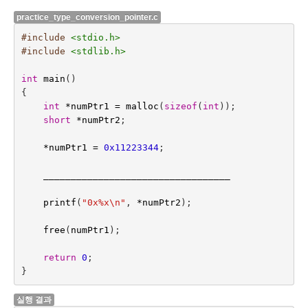
practice_type_conversion_pointer.c
#include
<stdio.h>
#include
<stdlib.h>
int
main
()
{
int
*
numPtr1
=
malloc
(
sizeof
(
int
));
short
*
numPtr2
;
*
numPtr1
=
0x11223344
;
__________________________________
printf
(
"0x%x
\n
"
,
*
numPtr2
);
free
(
numPtr1
);
return
0
;
}
실행 결과