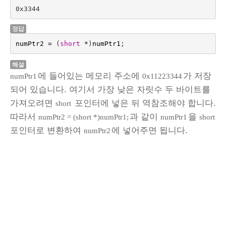
0x3344
정답
numPtr2
=
(
short
*
)
numPtr1
;
해설
에 들어있는 메모리 주소에
가 저장
numPtr1
0x11223344
되어 있습니다. 여기서 가장 낮은 자릿수 두 바이트를
가져오려면
포인터에 넣은 뒤 역참조해야 합니다.
short
따라서
과 같이
을
numPtr2 = (short *)numPtr1;
numPtr1
short
포인터로 변환하여
에 넣어주면 됩니다.
numPtr2