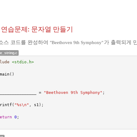
.6 연습문제: 문자열 만들기
 소스 코드를 완성하여
가 출력되게 
"Beethoven 9th Symphony"
ce_string.c
lude
<stdio.h>
main
()
_______________ 
=
"Beethoven 9th Symphony"
;
rintf
(
"%s
\n
"
,
s1
);
eturn
0
;