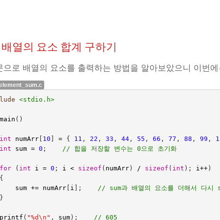
.6 배열의 요소 합계 구하기
으로 배열의 요소를 출력하는 방법을 알아보았으니 이번에
element_sum.c
lude
main
()
int
numArr
[
10
]
=
{
11
,
22
,
33
,
44
,
55
,
66
,
77
,
88
,
99
,
1
int
sum
=
0
;    
// 합을 저장할 변수는 0으로 초기화
for
(
int
i
=
0
;
i
<
sizeof
(
numArr
)
/
sizeof
(
int
);
i
++
)
{
sum
+=
numArr
[
i
];    
// sum과 배열의 요소를 더해서 다시 
}
printf
(
"%d
\n
"
,
sum
);    