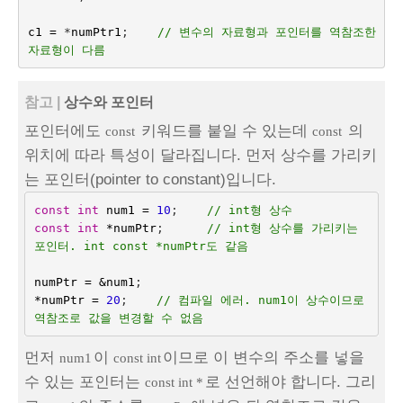
c1
=
 *
numPtr1
;    
// 변수의 자료형과 포인터를 역참조한 
자료형이 다름
참고 |
상수와 포인터
포인터에도
키워드를 붙일 수 있는데
의
const
const
위치에 따라 특성이 달라집니다. 먼저 상수를 가리키
는 포인터(pointer to constant)입니다.
const
int
num1
=
10
;    
// int형 상수
const
int
*
numPtr
;
// int형 상수를 가리키는 
포인터. int const *numPtr도 같음
numPtr
=
&
num1
;
*
numPtr
=
20
;    
// 컴파일 에러. num1이 상수이므로 
역참조로 값을 변경할 수 없음
먼저
이
이므로 이 변수의 주소를 넣을
num1
const int
수 있는 포인터는
로 선언해야 합니다. 그리
const int *