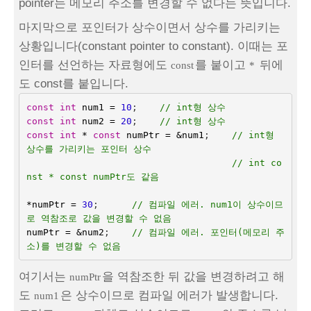
pointer는 메모리 주소를 변경할 수 없다는 뜻입니다.
마지막으로 포인터가 상수이면서 상수를 가리키는
상황입니다(constant pointer to constant). 이때는 포
인터를 선언하는 자료형에도
를 붙이고
뒤에
const
*
도 const를 붙입니다.
const
int
num1
=
10
;    
// int형 상수
const
int
num2
=
20
;
// int형 상수
const
int
*
const
numPtr
=
&
num1
;    
// int형 
상수를 가리키는 포인터 상수
// int co
nst * const numPtr도 같음
*
numPtr
=
30
;      
// 컴파일 에러. num1이 상수이므
로 역참조로 값을 변경할 수 없음
numPtr
=
&
num2
;    
// 컴파일 에러. 포인터(메모리 주
소)를 변경할 수 없음
여기서는
을 역참조한 뒤 값을 변경하려고 해
numPtr
도
은 상수이므로 컴파일 에러가 발생합니다.
num1