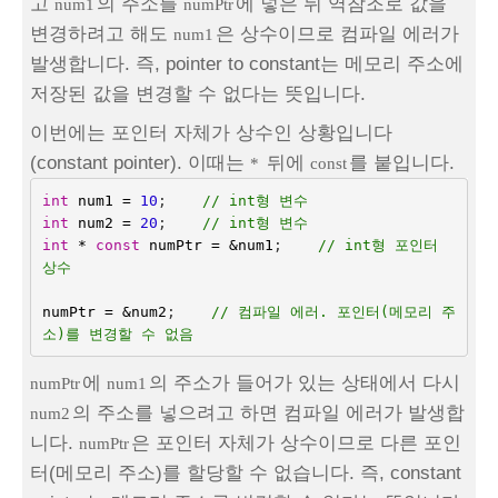
고
의 주소를
에 넣은 뒤 역참조로 값을
num1
numPtr
변경하려고 해도
은 상수이므로 컴파일 에러가
num1
발생합니다. 즉, pointer to constant는 메모리 주소에
저장된 값을 변경할 수 없다는 뜻입니다.
이번에는 포인터 자체가 상수인 상황입니다
(constant pointer). 이때는
뒤에
를 붙입니다.
*
const
int
num1
=
10
;    
// int형 변수
int
num2
=
20
;
// int형 변수
int
*
const
numPtr
=
&
num1
;    
// int형 포인터 
상수
numPtr
=
&
num2
;    
// 컴파일 에러. 포인터(메모리 주
소)를 변경할 수 없음
에
의 주소가 들어가 있는 상태에서 다시
numPtr
num1
의 주소를 넣으려고 하면 컴파일 에러가 발생합
num2
니다.
은 포인터 자체가 상수이므로 다른 포인
numPtr
터(메모리 주소)를 할당할 수 없습니다. 즉, constant