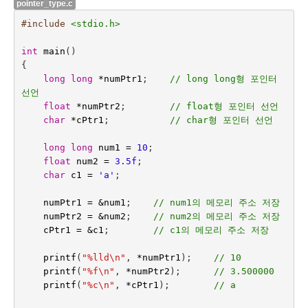
pointer_type.c
#include
<stdio.h>
int
main
()
{
long
long
*
numPtr1
;    
// long long형 포인터 
선언
float
*
numPtr2
;
// float형 포인터 선언
char
*
cPtr1
;
// char형 포인터 선언
long
long
num1
=
10
;
float
num2
=
3.5f
;
char
c1
=
'a'
;
numPtr1
=
&
num1
;    
// num1의 메모리 주소 저장
numPtr2
=
&
num2
;
// num2의 메모리 주소 저장
cPtr1
=
&
c1
;
// c1의 메모리 주소 저장
printf
(
"%lld
\n
"
,
*
numPtr1
);    
// 10
printf
(
"%f
\n
"
,
*
numPtr2
);
// 3.500000
printf
(
"%c
\n
"
,
*
cPtr1
);
// a