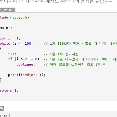
만 아니라
(
)에서도
의 동작은 같습니다.
while
do while
continue
ue_while.c
lude
main
()
int
i
=
1
;
while
(
i
<=
100
)     
// i가 100보다 작거나 같을 때 반복. 1부
{
i
++
;
// i를 1씩 증가시킴
if
(
i
%
2
!=
0
)
// i를 2로 나누었을 때 나머지가 0이 아
continue
;
// 아래 코드를 실행하지 않고 건너뜀
printf
(
"%d
\n
"
,
i
);
}
return
0
;
결과
(생략)
