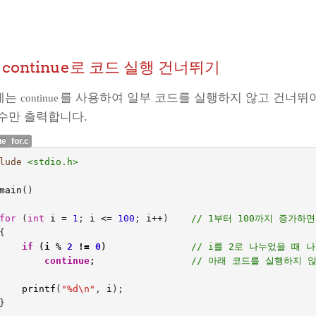
2 continue로 코드 실행 건너뛰기
에는
를 사용하여 일부 코드를 실행하지 않고 건너뛰
continue
수만 출력합니다.
ue_for.c
lude
main
()
for
(
int
i
=
1
;
i
<=
100
;
i
++
)    
// 1부터 100까지 증가하면
{
if
(
i
%
2
!=
0
)
// i를 2로 나누었을 때 
continue
;
// 아래 코드를 실행하지 
printf
(
"%d
\n
"
,
i
);
}