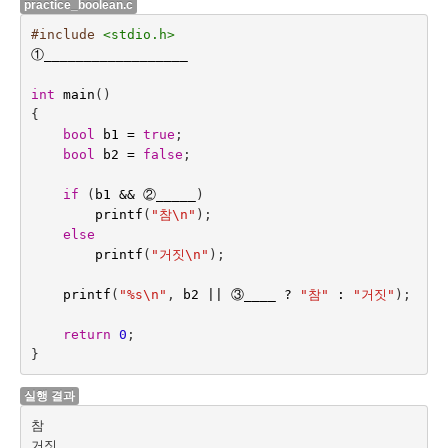
practice_boolean.c
#include
<stdio.h>
①
__________________
int
main
()
{
bool
b1
=
true
;
bool
b2
=
false
;
if
(
b1
&&
②
_____
)
printf
(
"참
\n
"
);
else
printf
(
"거짓
\n
"
);
printf
(
"%s
\n
"
,
b2
||
③
____ 
?
"참"
:
"거짓"
);
return
0
;
}
실행 결과
참
