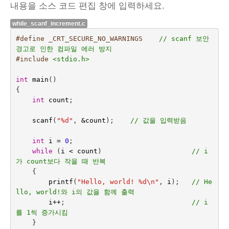
내용을 소스 코드 편집 창에 입력하세요.
while_scanf_increment.c
#define _CRT_SECURE_NO_WARNINGS    
// scanf 보안 
경고로 인한 컴파일 에러 방지
#include
<stdio.h>
int
main
()
{
int
count
;
scanf
(
"%d"
,
&
count
);    
// 값을 입력받음
int
i
=
0
;
while
(
i
<
count
)
// i
가 count보다 작을 때 반복
{
printf
(
"Hello, world! %d
\n
"
,
i
);   
// He
llo, world!와 i의 값을 함께 출력
i
++
;
// i
를 1씩 증가시킴
}