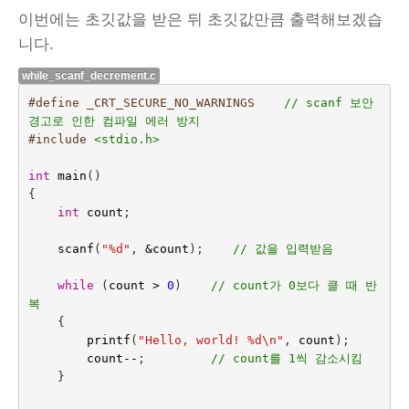
이번에는 초깃값을 받은 뒤 초깃값만큼 출력해보겠습
니다.
while_scanf_decrement.c
#define _CRT_SECURE_NO_WARNINGS    
// scanf 보안 
경고로 인한 컴파일 에러 방지
#include
<stdio.h>
int
main
()
{
int
count
;
scanf
(
"%d"
,
&
count
);    
// 값을 입력받음
while
(
count
>
0
)    
// count가 0보다 클 때 반
복
{
printf
(
"Hello, world! %d
\n
"
,
count
);
count
--
;
// count를 1씩 감소시킴
}