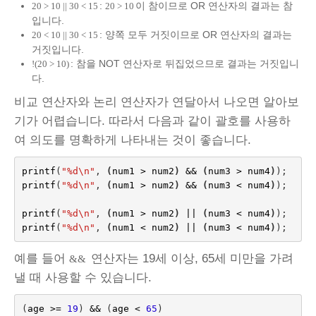
:
이 참이므로 OR 연산자의 결과는 참
20 > 10 || 30 < 15
20 > 10
입니다.
: 양쪽 모두 거짓이므로 OR 연산자의 결과는
20 < 10 || 30 < 15
거짓입니다.
: 참을 NOT 연산자로 뒤집었으므로 결과는 거짓입니
!(20 > 10)
다.
비교 연산자와 논리 연산자가 연달아서 나오면 알아보
기가 어렵습니다. 따라서 다음과 같이 괄호를 사용하
여 의도를 명확하게 나타내는 것이 좋습니다.
printf
(
"%d
\n
"
,
(
num1 
>
num2
)
&&
(
num3
>
num4
)
);
printf
(
"%d
\n
"
,
(
num1 
>
num2
)
&&
(
num3
<
num4
)
printf
(
"%d
\n
"
,
(
num1 
>
num2
)
||
(
num3
<
num4
)
);
printf
(
"%d
\n
"
,
(
num1
<
num2
)
||
(
num3
<
num4
)
);
예를 들어
연산자는 19세 이상, 65세 미만을 가려
&&
낼 때 사용할 수 있습니다.
(
age 
>
=
19
)
&&
(
age
<
65
)