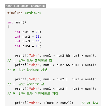
cond_exp_logical_operator.c
#include
<stdio.h>
int
main
()
{
int
num1
=
20
;
int
num2
=
10
;
int
num3
=
30
;
int
num4
=
15
;
printf
(
"%d
\n
"
,
num1
>
num2
&&
num3
>
num4
);    
// 1: 양쪽 모두 참이므로 참
printf
(
"%d
\n
"
,
num1
>
num2
&&
num3
<
num4
);
// 0: 앞만 참이므로 거짓
printf
(
"%d
\n
"
,
num1
>
num2
||
num3
<
num4
);
// 1: 앞만 참이므로 참
printf
(
"%d
\n
"
,
num1
<
num2
||
num3
<
num4
);
// 0: 양쪽 모두 거짓이므로 거짓
printf
(
"%d
\n
"
,
!
(
num1
>
num2
));    
// 0: 참의 