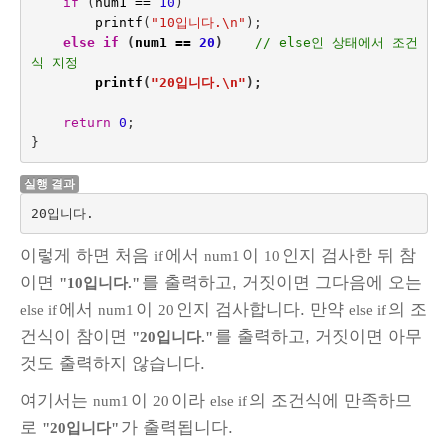
if
(
num1
==
10
)
printf
(
"10입니다.
\n
"
);
else if
(
num1
==
20
)    
// else인 상태에서 조건
식 지정
printf
(
"20입니다.
\n
"
);
return
0
;
}
실행 결과
20입니다.
이렇게 하면 처음
에서
이
인지 검사한 뒤 참
if
num1
10
이면
를 출력하고, 거짓이면 그다음에 오는
"10입니다."
에서
이
인지 검사합니다. 만약
의 조
else if
num1
20
else if
건식이 참이면
를 출력하고, 거짓이면 아무
"20입니다."
것도 출력하지 않습니다.
여기서는
이
이라
의 조건식에 만족하므
num1
20
else if
로
가 출력됩니다.
"20입니다"