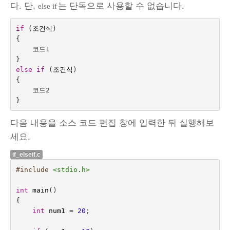
다. 단,
는 단독으로 사용할 수 없습니다.
else if
if
(
조건식
)
{
코드
1
}
else
if
(
조건식
)
{
코드
2
}
다음 내용을 소스 코드 편집 창에 입력한 뒤 실행해보
세요.
if_elseif.c
#include
<stdio.h>
int
main
()
{
int
num1
=
20
;