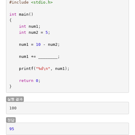
#include
<stdio.h>
int
main
()
{
int
num1
;
int
num2
=
5
;
num1
=
10
-
num2
;
num1
+=
 ________
;
printf
(
"%d
\n
"
,
num1
);
return
0
;
}
실행 결과
100
정답
95