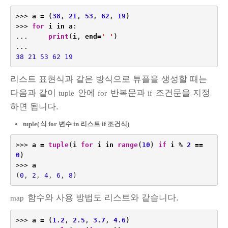
>>>
a
=
(
38
,
21
,
53
,
62
,
19
)
>>>
for
i
in
a
:
...
print
(
i
,
end
=
' '
)
...
38
21
53
62
19
리스트 표현식과 같은 방식으로 튜플을 생성할 때는
다음과 같이
안에
반복문과
조건문을 지정
tuple
for
if
하면 됩니다.
tuple(
식 for 변수 in 리스트 if 조건식)
>>>
a
=
tuple
(
i
for
i
in
range
(
10
)
if
i
%
2
==
0
)
>>>
a
(
0
,
2
,
4
,
6
,
8
)
함수와 사용 방법도 리스트와 같습니다.
map
>>>
a
=
(
1.2
,
2.5
,
3.7
,
4.6
)