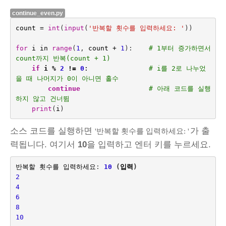
continue_even.py
count
=
int
(
input
(
'반복할 횟수를 입력하세요: '
))
for
i
in
range
(
1
,
count
+
1
):
# 1부터 증가하면서 
count까지 반복(count + 1)
if
i
%
2
!=
0
:
# i를 2로 나누었
을 때 나머지가 0이 아니면 홀수
continue
# 아래 코드를 실행
하지 않고 건너뜀
print
(
i
)
소스 코드를 실행하면
가 출
'반복할 횟수를 입력하세요: '
력됩니다. 여기서
10
을 입력하고 엔터 키를 누르세요.
반복할
횟수를
입력하세요
:
10
(
입력
)
2
4
6
8
10