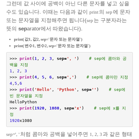
그런데 값 사이에 공백이 아닌 다른 문자를 넣고 싶을
수도 있습니다. 이때는 다음과 같이
의
에 문자
print
sep
또는 문자열을 지정해주면 됩니다(
는 구분자라는
sep
뜻의
sep
arator에서 따왔습니다).
print(
값1, 값2, sep='문자 또는 문자열')
print(
변수1, 변수2, sep='문자 또는 문자열')
>>>
print
(
1
,
2
,
3
,
sep
=
', '
)
# sep에 콤마와 공
백을 지정
1
,
2
,
3
>>>
print
(
4
,
5
,
6
,
sep
=
','
)
# sep에 콤마만 지정
4
,
5
,
6
>>>
print
(
'Hello'
,
'Python'
,
sep
=
''
)
# sep에 
빈 문자열을 지정
HelloPython
>>>
print
(
1920
,
1080
,
sep
=
'x'
)
# sep에 x를 지
정
1920
x1080
처럼 콤마와 공백을 넣어주면
과 같은 형태
sep=', '
1, 2, 3