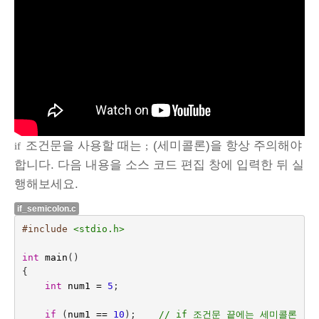
조건문을 사용할 때는
(세미콜론)을 항상 주의해야
if
;
합니다. 다음 내용을 소스 코드 편집 창에 입력한 뒤 실
행해보세요.
if_semicolon.c
#include
<stdio.h>
int
main
()
{
int
num1
=
5
;
if
(
num1
==
10
);    
// if 조건문 끝에는 세미콜론