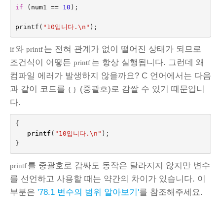
if
(
num1
==
10
);
printf
(
"10입니다.
\n
"
);
와
는 전혀 관계가 없이 떨어진 상태가 되므로
if
printf
조건식이 어떻든
는 항상 실행됩니다. 그런데 왜
printf
컴파일 에러가 발생하지 않을까요? C 언어에서는 다음
과 같이 코드를
(중괄호)로 감쌀 수 있기 때문입니
{ }
다.
{
printf
(
"10입니다.
\n
"
);
}
를 중괄호로 감싸도 동작은 달라지지 않지만 변수
printf
를 선언하고 사용할 때는 약간의 차이가 있습니다. 이
부분은
'78.1 변수의 범위 알아보기'
를 참조해주세요.