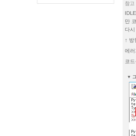
참고 
ID
만 
다시
↑ 
에러
코드
▼
그